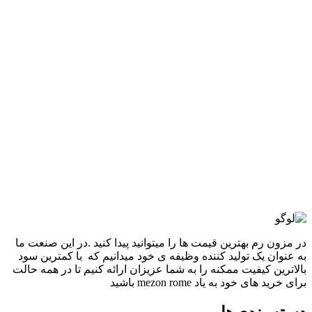
مقايسه
نمایش سریع
-50%
ذغالی سنگ شور طرح دار
افزودن به علاقه مندی
شلوار بگ زارا 2053
3,960,000
تومان
قیمت اصلی: 3,960,000تومان
بود.
1,980,000
تومان
قیمت فعلی: 1,980,000تومان.
انتخاب گزینه ها
این محصول دارای انواع مختلفی می باشد.
گزینه ها ممکن است در صفحه محصول انتخاب شوند
مقايسه
نمایش سریع
در مزون رم بهترین قیمت ها را میتوانید پیدا کنید .در این صنعت ما
به عنوان یک تولید کننده وظیفه ی خود میدانیم که با کمترین سود
بالاترین کیفیت ممکنه را به شما عزیزان ارائه کنیم تا در همه حالت
برای خرید های خود به یاد mezon rome باشید