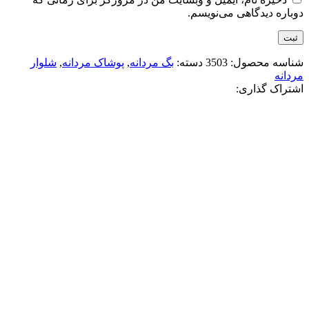
دوباره دیدگاهی می‌نویسم.
شناسه محصول:
3503
دسته:
بگ مردانه
,
پوشاک مردانه
,
شلوار
مردانه
اشتراک گذاری:
-50%
ذغالی تیره
افزودن به علاقه مندی
شلوار بگ زارا 2037
3,360,000
تومان
قیمت اصلی: 3,360,000تومان
بود.
1,680,000
تومان
قیمت فعلی: 1,680,000تومان.
انتخاب گزینه ها
این محصول دارای انواع مختلفی می باشد.
گزینه ها ممکن است در صفحه محصول انتخاب شوند
مقايسه
نمایش سریع