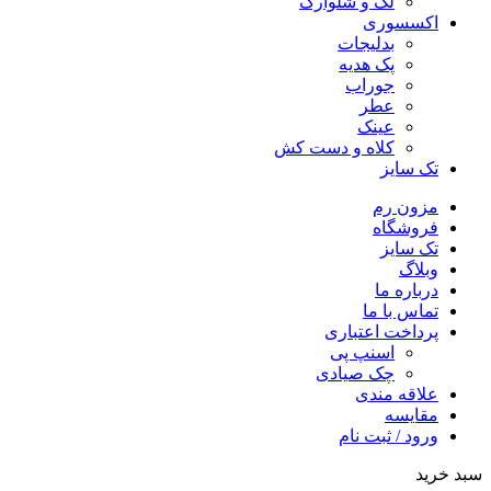
لگ و شلوارک
اکسسوری
بدلیجات
پک هدیه
جوراب
عطر
عینک
کلاه و دست کش
تک سایز
مزون رم
فروشگاه
تک سایز
وبلاگ
درباره ما
تماس با ما
پرداخت اعتباری
اسنپ پی
چک صیادی
علاقه مندی
مقايسه
ورود / ثبت نام
سبد خرید