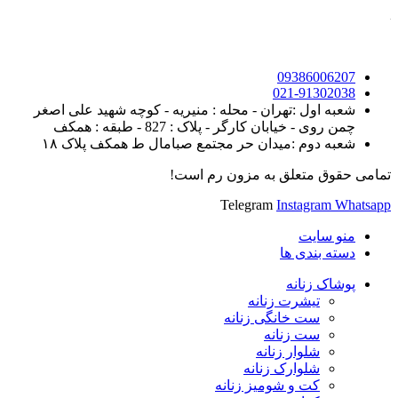
09386006207
021-91302038
شعبه اول :تهران - محله : منیریه - کوچه شهید علی اصغر
چمن روی - خیابان کارگر - پلاک : 827 - طبقه : همکف
شعبه دوم :میدان حر مجتمع صبامال ط همکف پلاک ۱۸
تمامی حقوق متعلق به مزون رم است!
Telegram
Instagram
Whatsapp
منو سایت
دسته بندی ها
پوشاک زنانه
تیشرت زنانه
ست خانگی زنانه
ست زنانه
شلوار زنانه
شلوارک زنانه
کت و شومیز زنانه