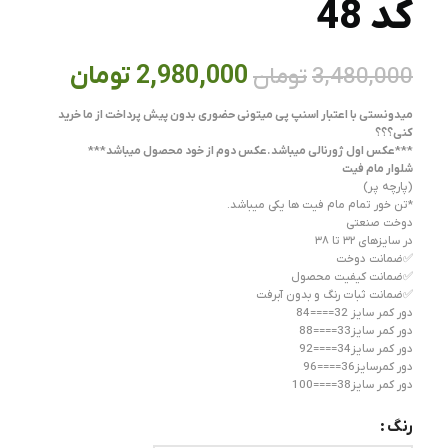
کد 48
2,980,000
تومان
3,480,000
تومان
میدونستی با اعتبار اسنپ پی میتونی حضوری بدون پیش پرداخت از ما خرید
کنی؟؟؟
***عکس اول ژورنالی میباشد.عکس دوم از خود محصول میباشد***
شلوار مام فیت
(پارچه پر)
*تن خور تمام مام فیت ها یکی میباشد.
دوخت صنعتی
در سایزهای ۳۲ تا ۳۸
✅ضمانت دوخت
✅ضمانت‌ کیفیت محصول
✅ضمانت ثبات رنگ و بدون آبرفت
دور کمر سایز 32====84
دور کمر سایز33====88
دور کمر سایز34====92
دور کمرسایز36====96
دور کمر سایز38====100
رنگ