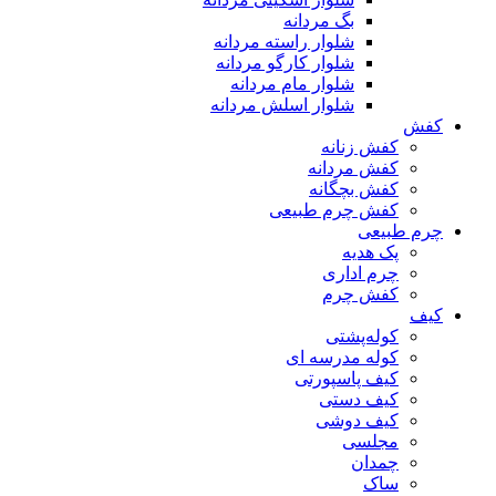
بگ مردانه
شلوار راسته مردانه
شلوار کارگو مردانه
شلوار مام مردانه
شلوار اسلش مردانه
کفش
کفش زنانه
کفش مردانه
کفش بچگانه
کفش چرم طبیعی
چرم طبیعی
پک هدیه
چرم اداری
کفش چرم
کیف
کوله‌پشتی
کوله مدرسه ای
کیف پاسپورتی
کیف دستی
کیف دوشی
مجلسی
چمدان
ساک