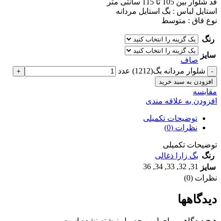
قد شلوار بین 105 تا 115 سانتی متر
استایل لباس : بگ استایل مردانه
نوع فاق : متوسط
رنگ
سایز
صاف
شلوار مردانه بگ(1212) عدد
افزودن به سبد خرید
مقايسه
افزودن به علاقه مندی
توضیحات تکمیلی
نظرات (0)
توضیحات تکمیلی
رنگ
بگ زارا ذغالی
36
,
34
,
33
,
32
,
31
سایز
نظرات (0)
دیدگاهها
هیچ دیدگاهی برای این محصول نوشته نشده است.