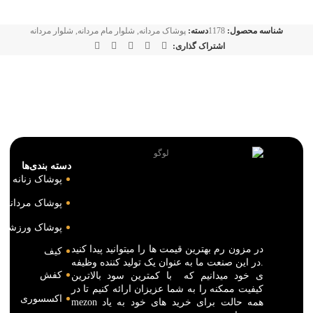
شناسه محصول:
1178
دسته:
پوشاک مردانه
,
شلوار مام مردانه
,
شلوار مردانه
اشتراک گذاری:
دسته بندی‌ها
پوشاک زنانه
پوشاک مردانه
پوشاک ورزشی
در مزون رم بهترین قیمت ها را میتوانید پیدا کنید
کیف
.در این صنعت ما به عنوان یک تولید کننده وظیفه
کفش
ی خود میدانیم که با کمترین سود بالاترین
کیفیت ممکنه را به شما عزیزان ارائه کنیم تا در
اکسسوری
همه حالت برای خرید های خود به یاد mezon