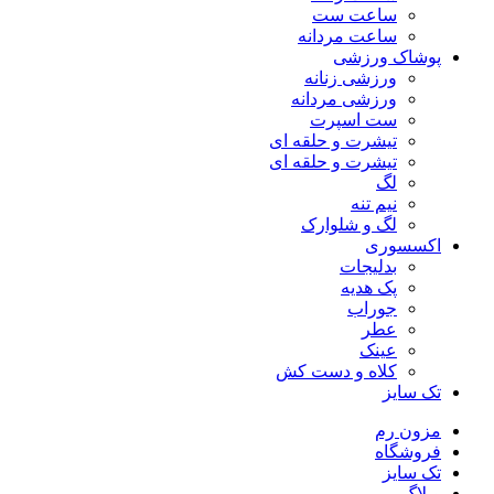
ساعت ست
ساعت مردانه
پوشاک ورزشی
ورزشی زنانه
ورزشی مردانه
ست اسپرت
تیشرت و حلقه ای
تیشرت و حلقه ای
لگ
نیم تنه
لگ و شلوارک
اکسسوری
بدلیجات
پک هدیه
جوراب
عطر
عینک
کلاه و دست کش
تک سایز
مزون رم
فروشگاه
تک سایز
وبلاگ