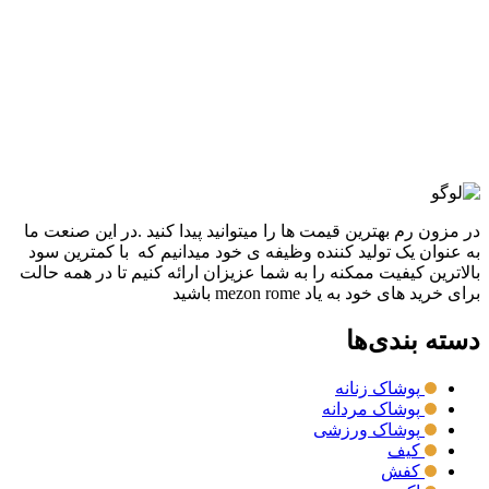
شوميز طرح جين نارگون
5,560,000
تومان
قیمت اصلی: 5,560,000تومان
بود.
2,780,000
تومان
قیمت فعلی: 2,780,000تومان.
انتخاب گزینه ها
این محصول دارای انواع مختلفی می باشد.
گزینه ها ممکن است در صفحه محصول انتخاب شوند
مقايسه
نمایش سریع
در مزون رم بهترین قیمت ها را میتوانید پیدا کنید .در این صنعت ما
به عنوان یک تولید کننده وظیفه ی خود میدانیم که با کمترین سود
بالاترین کیفیت ممکنه را به شما عزیزان ارائه کنیم تا در همه حالت
برای خرید های خود به یاد mezon rome باشید
دسته بندی‌ها
پوشاک زنانه
پوشاک مردانه
پوشاک ورزشی
کیف
کفش