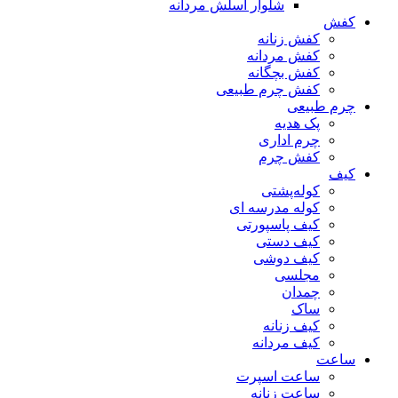
شلوار اسلش مردانه
کفش
کفش زنانه
کفش مردانه
کفش بچگانه
کفش چرم طبیعی
چرم طبیعی
پک هدیه
چرم اداری
کفش چرم
کیف
کوله‌پشتی
کوله مدرسه ای
کیف پاسپورتی
کیف دستی
کیف دوشی
مجلسی
چمدان
ساک
کیف زنانه
کیف مردانه
ساعت
ساعت اسپرت
ساعت زنانه