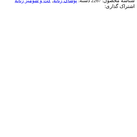
شناسه محصول:
2267
دسته:
پوشاک زنانه
,
کت و شومیز زنانه
اشتراک گذاری:
-50%
آبی آسمانی
صورتی
کرم
مشکی
افزودن به علاقه مندی
کت کراپ زنانه بالنسياگا
5,560,000
تومان
قیمت اصلی: 5,560,000تومان
بود.
2,780,000
تومان
قیمت فعلی: 2,780,000تومان.
انتخاب گزینه ها
این محصول دارای انواع مختلفی می باشد.
گزینه ها ممکن است در صفحه محصول انتخاب شوند
مقايسه
نمایش سریع
-50%
صورتی
قهوه ای
کرم
افزودن به علاقه مندی
کت تک پلنگي ويکتوريا