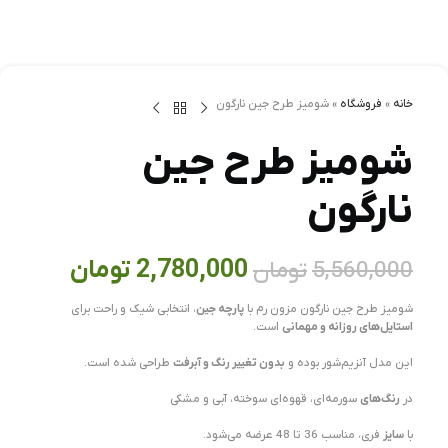
خانه
»
فروشگاه
»
شوميز طرح جين نارگون
شوميز طرح جين
نارگون
2,780,000
تومان
5,560,000
تومان
شومیز طرح جین نارگون مزون رم با
پارچه جین
، انتخابی شیک و راحت برای
استایل‌های روزانه و مهمانی
است.
این مدل آنزیم‌شور بوده و
بدون تغییر رنگ و آبرفت
طراحی شده است.
در
رنگ‌های
سورمه‌ای، قهوه‌ای سوخته، آبی و مشکی
با
سایز
فری، مناسب 36 تا 48 عرضه می‌شود.