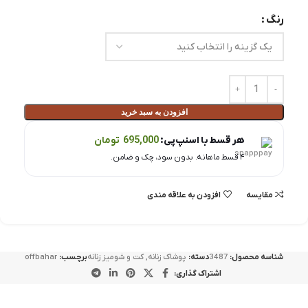
رنگ
افزودن به سبد خرید
هر قسط با اسنپ‌پی:
695,000
تومان
۴ قسط ماهانه. بدون سود، چک و ضامن.
مقايسه
افزودن به علاقه مندی
شناسه محصول:
3487
دسته:
پوشاک زنانه
,
کت و شومیز زنانه
برچسب:
offbahar
اشتراک گذاری: