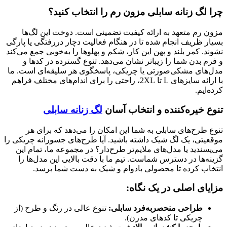
چرا لگ زنانه سابلی مزون رم را انتخاب کنید؟
مزون رم متعهد به ارائه کیفیت تضمینی است. دوخت این لگ‌ها
بسیار ظریف انجام شده تا در هنگام فعالیت دچار دررفتگی یا پارگی
نشوند. کمر بلند و پهن این کار، شکم و پهلوها را به‌خوبی جمع می‌کند
و فرم بدن شما را زیباتر نشان می‌دهد. تنوع گسترده در کدها و
مدل‌های مشکی‌صورتی یا چریکی، پاسخگوی هر سلیقه‌ای است. ما
با ارائه سایزهای L تا 2XL، راحتی را برای اندام‌های مختلف فراهم
کرده‌ایم.
تنوع خیره‌کننده و انتخاب آسان
لگ زنانه سابلی
تنوع طرح‌های سابلی به شما این امکان را می‌دهد که برای هر
موقعیتی، یک لگ شیک داشته باشید. آیا طرح‌های جسورانه چریکی را
می‌پسندید یا مدل‌های ملایم‌تر طرح‌دار؟ در مجموعه ما، تمام این
گزینه‌ها در دسترس شماست. تیم ما با دقت بالایی این مدل‌ها را
انتخاب کرده تا محصولی بادوام و شیک به دست شما برسد.
مزایای اصلی در یک نگاه:
طراحی منحصربه‌فرد سابلی:
تنوع عالی در رنگ و طرح (از
چریکی تا کدهای مدرن).