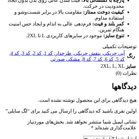
پارچه با کشسانی بالا:
فیت شدن عالی روی بدن بدون ایجاد
محدودیت در حرکت.
کیفیت دوخت ممتاز:
مقاومت بالا در برابر شست‌وشو و
استفاده مداوم.
کمر بلند و فیت:
فرم‌دهی عالی به اندام و ایجاد حس امنیت
هنگام تمرین.
تنوع سایز:
موجود در سایزهای کاربردی L تا 2XL.
توضیحات تکمیلی
آبی چریکی
,
بنفش چریکی
,
طرحدار
,
کد 1
,
کد 2
,
کد 3
,
کد 4
,
رنگ
کد 5
,
کد 6
,
کد 7
,
کد 8
,
مشکی صورتی
2XL
,
L
,
XL
سایز
نظرات (0)
دیدگاهها
هیچ دیدگاهی برای این محصول نوشته نشده است.
اولین نفری باشید که دیدگاهی را ارسال می کنید برای “لگ سابلی”
نشانی ایمیل شما منتشر نخواهد شد.
بخش‌های موردنیاز
علامت‌گذاری شده‌اند
*
امتیاز شما
*