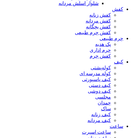
شلوار اسلش مردانه
کفش
کفش زنانه
کفش مردانه
کفش بچگانه
کفش چرم طبیعی
چرم طبیعی
پک هدیه
چرم اداری
کفش چرم
کیف
کوله‌پشتی
کوله مدرسه ای
کیف پاسپورتی
کیف دستی
کیف دوشی
مجلسی
چمدان
ساک
کیف زنانه
کیف مردانه
ساعت
ساعت اسپرت
ساعت زنانه