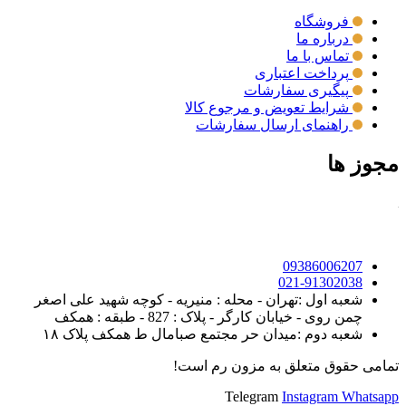
فروشگاه
درباره ما
تماس با ما
پرداخت اعتباری
پیگیری سفارشات
شرایط تعویض و مرجوع کالا
راهنمای ارسال سفارشات
مجوز ها
09386006207
021-91302038
شعبه اول :تهران - محله : منیریه - کوچه شهید علی اصغر
چمن روی - خیابان کارگر - پلاک : 827 - طبقه : همکف
شعبه دوم :میدان حر مجتمع صبامال ط همکف پلاک ۱۸
تمامی حقوق متعلق به مزون رم است!
Telegram
Instagram
Whatsapp