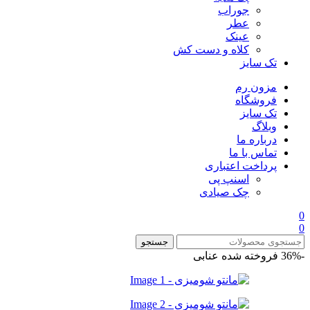
جوراب
عطر
عینک
کلاه و دست کش
تک سایز
مزون رم
فروشگاه
تک سایز
وبلاگ
درباره ما
تماس با ما
پرداخت اعتباری
اسنپ پی
چک صیادی
0
0
جستجو
-36%
فروخته شده
عنابی