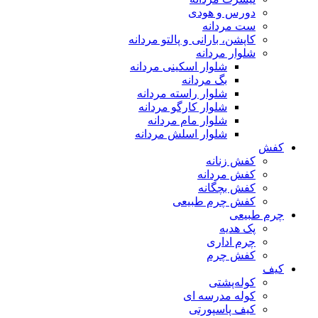
دورس و هودی
ست مردانه
کاپشن، بارانی و پالتو مردانه
شلوار مردانه
شلوار اسکینی مردانه
بگ مردانه
شلوار راسته مردانه
شلوار کارگو مردانه
شلوار مام مردانه
شلوار اسلش مردانه
کفش
کفش زنانه
کفش مردانه
کفش بچگانه
کفش چرم طبیعی
چرم طبیعی
پک هدیه
چرم اداری
کفش چرم
کیف
کوله‌پشتی
کوله مدرسه ای
کیف پاسپورتی