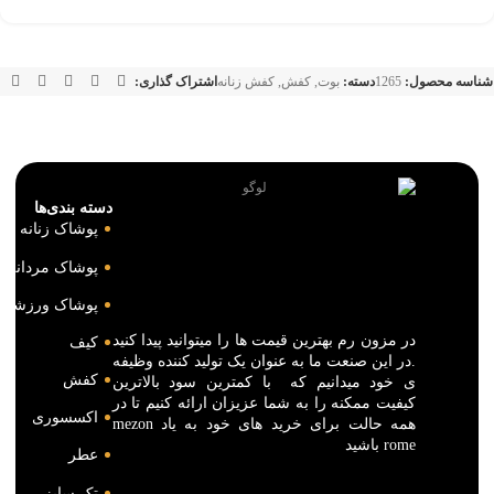
شناسه محصول:
1265
دسته:
بوت
,
کفش
,
کفش زنانه
اشتراک گذاری:
دسته بندی‌ها
پوشاک زنانه
پوشاک مردانه
پوشاک ورزشی
در مزون رم بهترین قیمت ها را میتوانید پیدا کنید
کیف
.در این صنعت ما به عنوان یک تولید کننده وظیفه
کفش
ی خود میدانیم که با کمترین سود بالاترین
کیفیت ممکنه را به شما عزیزان ارائه کنیم تا در
اکسسوری
همه حالت برای خرید های خود به یاد mezon
rome باشید
عطر
تک سایز