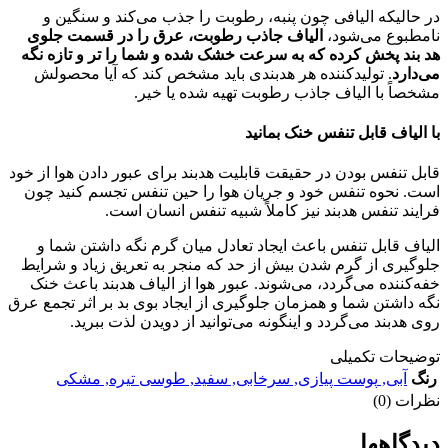
در حالیکه الیافی چون پنبه، رطوبت را جذب می‌کند و سنگین و
نامطبوع می‌شود،
الیاف جاذب رطوبت، عرق را در قسمت جلوی
هد بند پخش کرده که به سرعت خشک شده و شما را تر و تازه نگه
می‌دارد
. تولیدکننده هر هدبندی باید مشخص کند که آیا محصولش
مشخصاً با الیاف جاذب رطوبت تهیه شده یا خیر.
با الیاف قابل تنفس خنک بمانید
قابل تنفس بودن در حقیقت قابلیت هدبند برای عبور دادن هوا از خود
است. نحوه تنفس خود و جریان هوا را حین تنفس تجسم کنید چون
فرایند تنفس هدبند نیز کاملاً شبیه تنفس انسان است.
الیاف قابل تنفس باعث ایجاد تعادل میان گرم نگه داشتن شما و
جلوگیری از گرم شدن بیش از حد که منجر به تعریق زیاد و شرایط
خفه‌کننده می‌گردد، می‌شوند. عبور هوا از الیاف هدبند باعث خنک
نگه داشتن شما و همزمان جلوگیری از ایجاد بوی بد بر اثر تجمع عرق
روی هدبند می‌گردد و اینگونه می‌توانید از دویدن لذت ببرید.
توضیحات تکمیلی
رنگ
آبی
,
پوست پیازی
,
سرخابی
,
سفید
,
طوسی تیره
,
مشکی
نظرات (0)
دیدگاهها