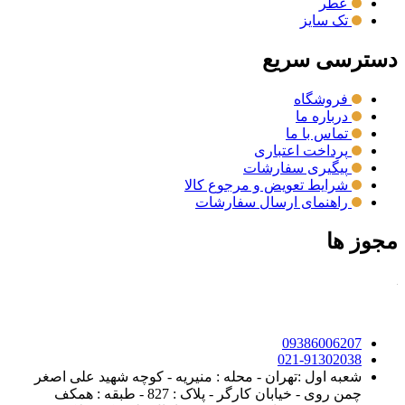
عطر
تک سایز
دسترسی سریع
فروشگاه
درباره ما
تماس با ما
پرداخت اعتباری
پیگیری سفارشات
شرایط تعویض و مرجوع کالا
راهنمای ارسال سفارشات
مجوز ها
09386006207
021-91302038
شعبه اول :تهران - محله : منیریه - کوچه شهید علی اصغر
چمن روی - خیابان کارگر - پلاک : 827 - طبقه : همکف