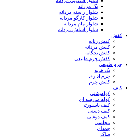
شلوار اسکینی مردانه
بگ مردانه
شلوار راسته مردانه
شلوار کارگو مردانه
شلوار مام مردانه
شلوار اسلش مردانه
کفش
کفش زنانه
کفش مردانه
کفش بچگانه
کفش چرم طبیعی
چرم طبیعی
پک هدیه
چرم اداری
کفش چرم
کیف
کوله‌پشتی
کوله مدرسه ای
کیف پاسپورتی
کیف دستی
کیف دوشی
مجلسی
چمدان
ساک