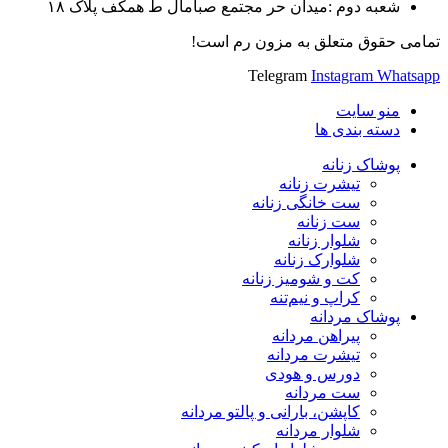
شعبه دوم :میدان حر مجتمع صبامال ط همکف پلاک ۱۸
تمامی حقوق متعلق به مزون رم است!
Telegram
Instagram
Whatsapp
منو سایت
دسته بندی ها
پوشاک زنانه
تیشرت زنانه
ست خانگی زنانه
ست زنانه
شلوار زنانه
شلوارک زنانه
کت و شومیز زنانه
کراپ و نیم‌تنه
پوشاک مردانه
پیراهن مردانه
تیشرت مردانه
دورس و هودی
ست مردانه
کاپشن، بارانی و پالتو مردانه
شلوار مردانه