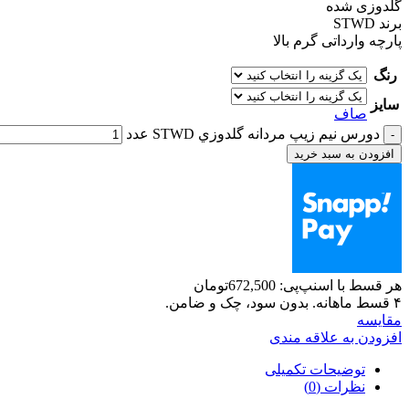
گلدوزی شده
برند STWD
پارچه وارداتی گرم بالا
رنگ
سایز
صاف
دورس نيم زيپ مردانه گلدوزي STWD عدد
افزودن به سبد خرید
هر قسط با اسنپ‌پی:
672,500
تومان
۴ قسط ماهانه. بدون سود، چک و ضامن.
مقايسه
افزودن به علاقه مندی
توضیحات تکمیلی
نظرات (0)