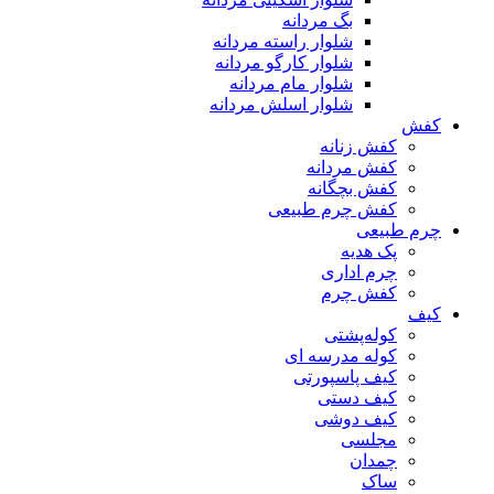
بگ مردانه
شلوار راسته مردانه
شلوار کارگو مردانه
شلوار مام مردانه
شلوار اسلش مردانه
کفش
کفش زنانه
کفش مردانه
کفش بچگانه
کفش چرم طبیعی
چرم طبیعی
پک هدیه
چرم اداری
کفش چرم
کیف
کوله‌پشتی
کوله مدرسه ای
کیف پاسپورتی
کیف دستی
کیف دوشی
مجلسی
چمدان
ساک