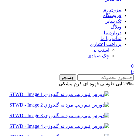
مزون رم
فروشگاه
تک سایز
وبلاگ
درباره ما
تماس با ما
پرداخت اعتباری
اسنپ پی
چک صیادی
0
0
جستجو
-25%
آبی
طوسی
قهوه ای
کرم
مشکی