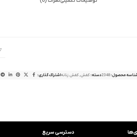
توضیحات تکمیلی
نظرات (0)
7
ناسه محصول:
2348
دسته:
کفش
,
کفش زنانه
اشتراک گذاری:
‌ها
دسترسی سریع