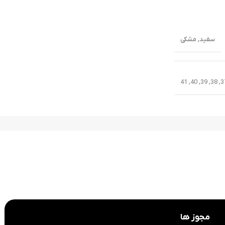
سفید
,
مشکی
41
,
40
,
39
,
38
,
3
مجوز ها