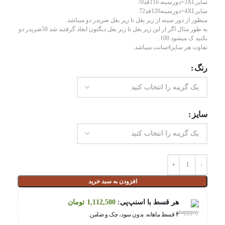
سایز3XL=دورسینه 116قد70
سایز4XL=دورسینه120قد72
منظور از دور سینه از زیر بغل تا زیر بغل ضربدر دو میباشد.
به طور مثال اگر از این زیر بغل تا زیر بغل دیگتون ابعاد گرفتید شد 50ضربدر دو
بکنید ک میشود 100.
تفاوت هر سایز4سانت میباشد.
رنگ
سایز
افزودن به سبد خرید
هر قسط با اسنپ‌پی:
1,112,500
تومان
۴ قسط ماهانه. بدون سود، چک و ضامن.