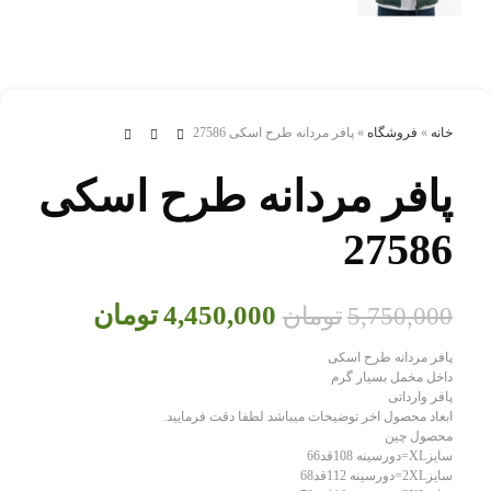
خانه
»
فروشگاه
»
پافر مردانه طرح اسکی 27586
پافر مردانه طرح اسکی
27586
4,450,000
تومان
5,750,000
تومان
پافر مردانه طرح اسکی
داخل مخمل بسیار گرم
پافر وارداتی
ابعاد محصول اخر توضیحات میباشد لطفا دقت فرمایید.
محصول چین
سایزXL=دورسینه 108قد66
سایز2XL=دورسینه 112قد68