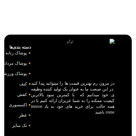
1,690,000
تومان
2,290,000
تومان
انتخاب گزینه ها
دسته بندی‌ها
پوشاک زنانه
پوشاک مردانه
پوشاک ورزشی
در مزون رم بهترین قیمت ها را میتوانید پیدا کنید
کیف
.در این صنعت ما به عنوان یک تولید کننده وظیفه
کفش
ی خود میدانیم که با کمترین سود بالاترین
کیفیت ممکنه را به شما عزیزان ارائه کنیم تا در
اکسسوری
همه حالت برای خرید های خود به یاد mezon
rome باشید
عطر
تک سایز