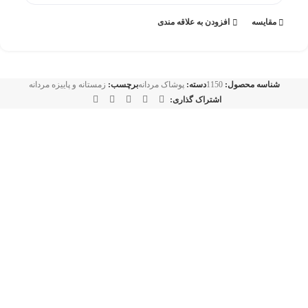
مقايسه
افزودن به علاقه مندی
شناسه محصول:
1150
دسته:
پوشاک مردانه
برچسب:
زمستانه و پاییزه مردانه
اشتراک گذاری:
-26%
آبی آسمانی
سبز لجنی
سرمه ای
سفید
طوسی تیره
قهوه ای
مشکی
پافر مردانه ايرانی