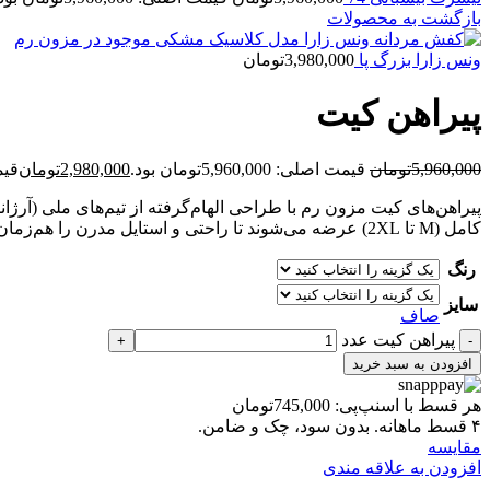
بازگشت به محصولات
ونس زارا بزرگ پا
3,980,000
تومان
پيراهن کيت
5,960,000
تومان
قیمت اصلی: 5,960,000تومان بود.
2,980,000
تومان
قیمت ف
پیراهن‌های کیت مزون رم با طراحی الهام‌گرفته از تیم‌های ملی (آرژانتی
کامل (M تا 2XL) عرضه می‌شوند تا راحتی و استایل مدرن را هم‌زمان تجربه کنید.
رنگ
سایز
صاف
پيراهن کيت عدد
افزودن به سبد خرید
هر قسط با اسنپ‌پی:
745,000
تومان
۴ قسط ماهانه. بدون سود، چک و ضامن.
مقايسه
افزودن به علاقه مندی