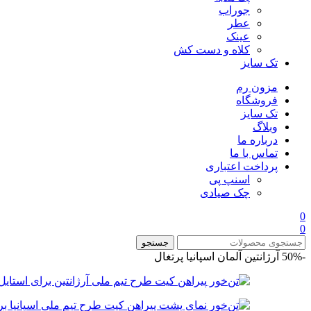
جوراب
عطر
عینک
کلاه و دست کش
تک سایز
مزون رم
فروشگاه
تک سایز
وبلاگ
درباره ما
تماس با ما
پرداخت اعتباری
اسنپ پی
چک صیادی
0
0
جستجو
-50%
آرژانتین
آلمان
اسپانیا
پرتغال