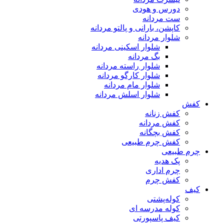
دورس و هودی
ست مردانه
کاپشن، بارانی و پالتو مردانه
شلوار مردانه
شلوار اسکینی مردانه
بگ مردانه
شلوار راسته مردانه
شلوار کارگو مردانه
شلوار مام مردانه
شلوار اسلش مردانه
کفش
کفش زنانه
کفش مردانه
کفش بچگانه
کفش چرم طبیعی
چرم طبیعی
پک هدیه
چرم اداری
کفش چرم
کیف
کوله‌پشتی
کوله مدرسه ای
کیف پاسپورتی