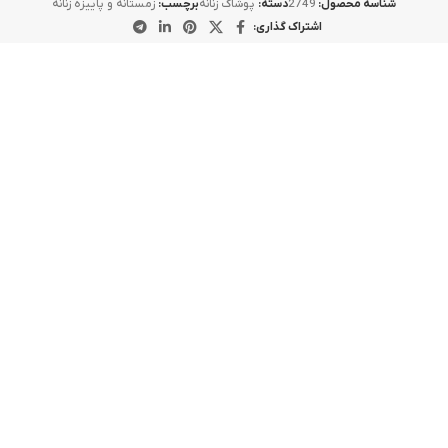
شناسه محصول:
2749
دسته:
پوشاک زنانه
برچسب:
زمستانه و پاییزه زنانه
اشتراک گذاری:
-14%
سورمه ای
قهوه ای سوخته
زرشکی
قهوه ای
کرم
مشکی
کاپشن چرم کراپی دخترانه
6,350,000
تومان
5,490,000
تومان
انتخاب گزینه ها