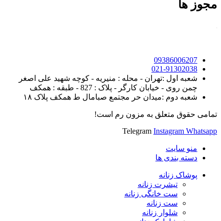
مجوز ها
09386006207
021-91302038
شعبه اول :تهران - محله : منیریه - کوچه شهید علی اصغر
چمن روی - خیابان کارگر - پلاک : 827 - طبقه : همکف
شعبه دوم :میدان حر مجتمع صبامال ط همکف پلاک ۱۸
تمامی حقوق متعلق به مزون رم است!
Telegram
Instagram
Whatsapp
منو سایت
دسته بندی ها
پوشاک زنانه
تیشرت زنانه
ست خانگی زنانه
ست زنانه
شلوار زنانه