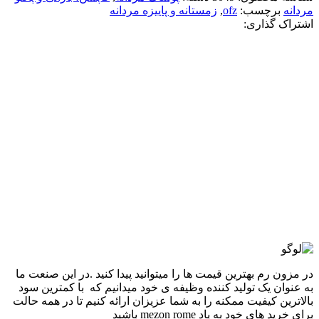
مردانه
برچسب:
ofz
,
زمستانه و پاییزه مردانه
اشتراک گذاری:
-24%
قهوه ای
مشکی
افزودن به علاقه مندی
کاپشن بوفالو وارداتی مردانه
11,800,000
تومان
قیمت اصلی: 11,800,000تومان
بود.
8,950,000
تومان
قیمت فعلی: 8,950,000تومان.
انتخاب گزینه ها
این محصول دارای انواع مختلفی می باشد. گزینه ها
ممکن است در صفحه محصول انتخاب شوند
مقايسه
نمایش سریع
در مزون رم بهترین قیمت ها را میتوانید پیدا کنید .در این صنعت ما
به عنوان یک تولید کننده وظیفه ی خود میدانیم که با کمترین سود
بالاترین کیفیت ممکنه را به شما عزیزان ارائه کنیم تا در همه حالت
برای خرید های خود به یاد mezon rome باشید