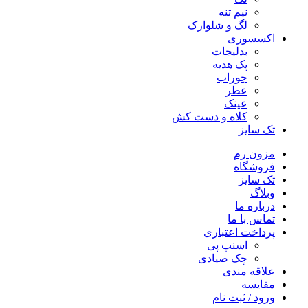
نیم تنه
لگ و شلوارک
اکسسوری
بدلیجات
پک هدیه
جوراب
عطر
عینک
کلاه و دست کش
تک سایز
مزون رم
فروشگاه
تک سایز
وبلاگ
درباره ما
تماس با ما
پرداخت اعتباری
اسنپ پی
چک صیادی
علاقه مندی
مقايسه
ورود / ثبت نام