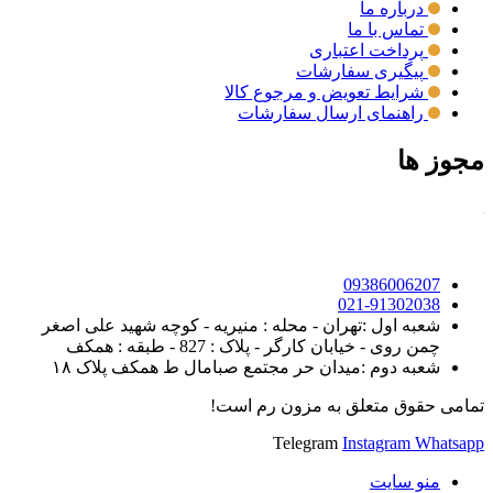
درباره ما
تماس با ما
پرداخت اعتباری
پیگیری سفارشات
شرایط تعویض و مرجوع کالا
راهنمای ارسال سفارشات
مجوز ها
09386006207
021-91302038
شعبه اول :تهران - محله : منیریه - کوچه شهید علی اصغر
چمن روی - خیابان کارگر - پلاک : 827 - طبقه : همکف
شعبه دوم :میدان حر مجتمع صبامال ط همکف پلاک ۱۸
تمامی حقوق متعلق به مزون رم است!
Telegram
Instagram
Whatsapp
منو سایت