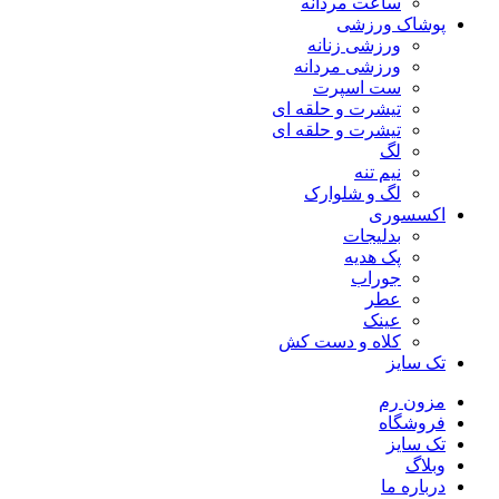
ساعت مردانه
پوشاک ورزشی
ورزشی زنانه
ورزشی مردانه
ست اسپرت
تیشرت و حلقه ای
تیشرت و حلقه ای
لگ
نیم تنه
لگ و شلوارک
اکسسوری
بدلیجات
پک هدیه
جوراب
عطر
عینک
کلاه و دست کش
تک سایز
مزون رم
فروشگاه
تک سایز
وبلاگ
درباره ما