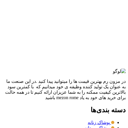
-24%
قهوه ای
مشکی
افزودن به علاقه مندی
کاپشن بوفالو وارداتی مردانه
11,800,000
تومان
قیمت اصلی: 11,800,000تومان
بود.
8,950,000
تومان
قیمت فعلی: 8,950,000تومان.
انتخاب گزینه ها
این محصول دارای انواع مختلفی می باشد. گزینه ها
ممکن است در صفحه محصول انتخاب شوند
مقايسه
نمایش سریع
در مزون رم بهترین قیمت ها را میتوانید پیدا کنید .در این صنعت ما
به عنوان یک تولید کننده وظیفه ی خود میدانیم که با کمترین سود
بالاترین کیفیت ممکنه را به شما عزیزان ارائه کنیم تا در همه حالت
برای خرید های خود به یاد mezon rome باشید
دسته بندی‌ها
پوشاک زنانه
پوشاک مردانه