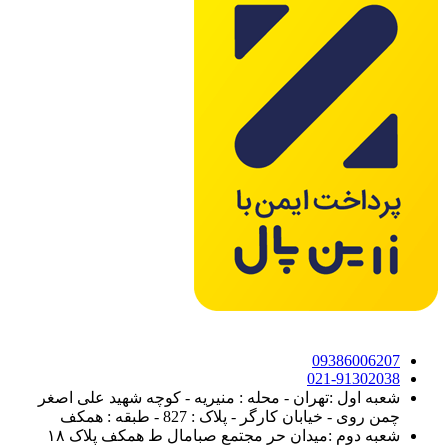
09386006207
021-91302038
شعبه اول :تهران - محله : منیریه - کوچه شهید علی اصغر
چمن روی - خیابان کارگر - پلاک : 827 - طبقه : همکف
شعبه دوم :میدان حر مجتمع صبامال ط همکف پلاک ۱۸