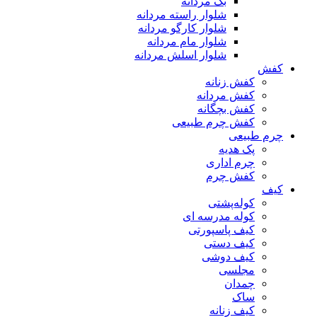
بگ مردانه
شلوار راسته مردانه
شلوار کارگو مردانه
شلوار مام مردانه
شلوار اسلش مردانه
کفش
کفش زنانه
کفش مردانه
کفش بچگانه
کفش چرم طبیعی
چرم طبیعی
پک هدیه
چرم اداری
کفش چرم
کیف
کوله‌پشتی
کوله مدرسه ای
کیف پاسپورتی
کیف دستی
کیف دوشی
مجلسی
چمدان
ساک
کیف زنانه