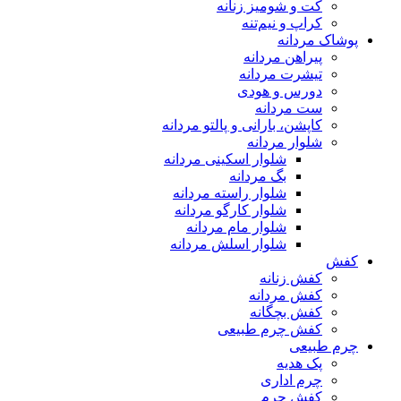
کت و شومیز زنانه
کراپ و نیم‌تنه
پوشاک مردانه
پیراهن مردانه
تیشرت مردانه
دورس و هودی
ست مردانه
کاپشن، بارانی و پالتو مردانه
شلوار مردانه
شلوار اسکینی مردانه
بگ مردانه
شلوار راسته مردانه
شلوار کارگو مردانه
شلوار مام مردانه
شلوار اسلش مردانه
کفش
کفش زنانه
کفش مردانه
کفش بچگانه
کفش چرم طبیعی
چرم طبیعی
پک هدیه
چرم اداری
کفش چرم