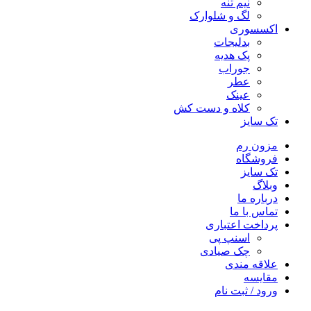
نیم تنه
لگ و شلوارک
اکسسوری
بدلیجات
پک هدیه
جوراب
عطر
عینک
کلاه و دست کش
تک سایز
مزون رم
فروشگاه
تک سایز
وبلاگ
درباره ما
تماس با ما
پرداخت اعتباری
اسنپ پی
چک صیادی
علاقه مندی
مقايسه
ورود / ثبت نام