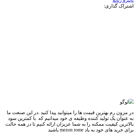
پاییزه زنانه
اشتراک گذاری:
-14%
سورمه ای
قهوه ای سوخته
زرشکی
قهوه ای
کرم
مشکی
افزودن به علاقه مندی
کاپشن چرم کراپی دخترانه
6,350,000
تومان
قیمت اصلی: 6,350,000تومان
بود.
5,490,000
تومان
قیمت فعلی: 5,490,000تومان.
انتخاب گزینه ها
این محصول دارای انواع مختلفی می باشد. گزینه ها
ممکن است در صفحه محصول انتخاب شوند
مقايسه
نمایش سریع
در مزون رم بهترین قیمت ها را میتوانید پیدا کنید .در این صنعت ما
به عنوان یک تولید کننده وظیفه ی خود میدانیم که با کمترین سود
بالاترین کیفیت ممکنه را به شما عزیزان ارائه کنیم تا در همه حالت
برای خرید های خود به یاد mezon rome باشید