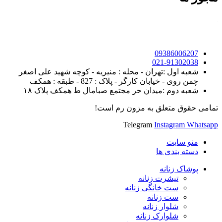
09386006207
021-91302038
شعبه اول :تهران - محله : منیریه - کوچه شهید علی اصغر
چمن روی - خیابان کارگر - پلاک : 827 - طبقه : همکف
شعبه دوم :میدان حر مجتمع صبامال ط همکف پلاک ۱۸
تمامی حقوق متعلق به مزون رم است!
Telegram
Instagram
Whatsapp
منو سایت
دسته بندی ها
پوشاک زنانه
تیشرت زنانه
ست خانگی زنانه
ست زنانه
شلوار زنانه
شلوارک زنانه