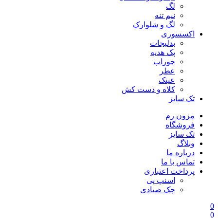
لگ
نیم تنه
لگ و شلوارک
اکسسوری
بدلیجات
پک هدیه
جوراب
عطر
عینک
کلاه و دست کش
تک سایز
مزون رم
فروشگاه
تک سایز
وبلاگ
درباره ما
تماس با ما
پرداخت اعتباری
اسنپ پی
چک صیادی
0
0