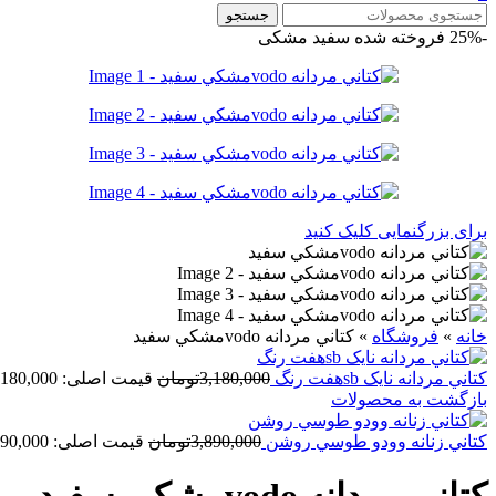
جستجو
-25%
فروخته شده
سفید مشکی
برای بزرگنمایی کلیک کنید
خانه
»
فروشگاه
»
کتاني مردانه vodoمشکي سفيد
کتاني مردانه نايک sbهفت رنگ
3,180,000
تومان
قیمت اصلی: 3,180,000تومان بود.
بازگشت به محصولات
کتاني زنانه وودو طوسي روشن
3,890,000
تومان
قیمت اصلی: 3,890,000تومان بود.