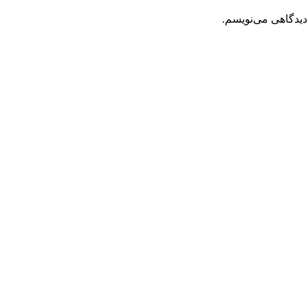
دیدگاهی می‌نویسم.
مان
قیمت فعلی: 2,900,000تومان.
ینه ها ممکن است در صفحه محصول انتخاب شوند