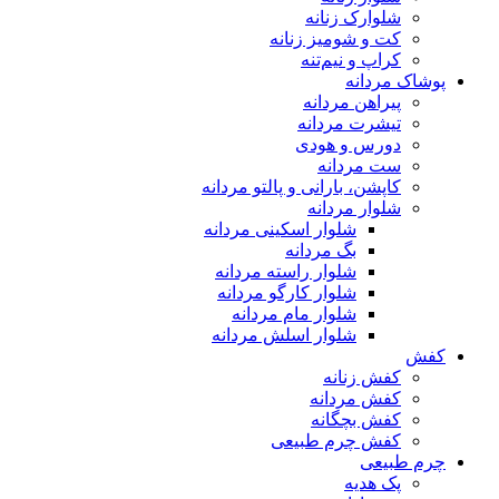
شلوارک زنانه
کت و شومیز زنانه
کراپ و نیم‌تنه
پوشاک مردانه
پیراهن مردانه
تیشرت مردانه
دورس و هودی
ست مردانه
کاپشن، بارانی و پالتو مردانه
شلوار مردانه
شلوار اسکینی مردانه
بگ مردانه
شلوار راسته مردانه
شلوار کارگو مردانه
شلوار مام مردانه
شلوار اسلش مردانه
کفش
کفش زنانه
کفش مردانه
کفش بچگانه
کفش چرم طبیعی
چرم طبیعی
پک هدیه