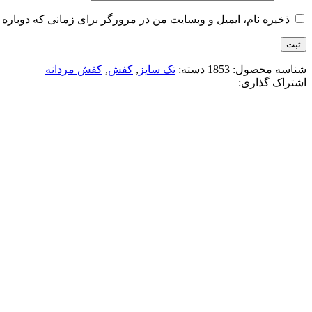
ذخیره نام، ایمیل و وبسایت من در مرورگر برای زمانی که دوباره 
شناسه محصول:
1853
دسته:
تک سایز
,
کفش
,
کفش مردانه
اشتراک گذاری:
-15%
مشکی قهوه ای
افزودن به علاقه مندی
کتونی جردن وان ساقدار 2026
3,400,000
تومان
قیمت اصلی: 3,400,000تومان بود.
2,900,000
تو
انتخاب گزینه ها
این محصول دارای انواع مختلفی می باشد. گز
مقايسه
نمایش سریع
-11%
سفید سرمه ای
افزودن به علاقه مندی