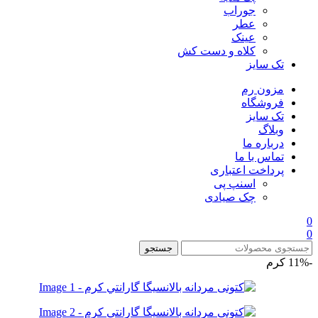
جوراب
عطر
عینک
کلاه و دست کش
تک سایز
مزون رم
فروشگاه
تک سایز
وبلاگ
درباره ما
تماس با ما
پرداخت اعتباری
اسنپ پی
چک صیادی
0
0
جستجو
-11%
کرم