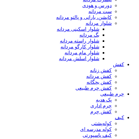
دورس و هودی
ست مردانه
کاپشن، بارانی و پالتو مردانه
شلوار مردانه
شلوار اسکینی مردانه
بگ مردانه
شلوار راسته مردانه
شلوار کارگو مردانه
شلوار مام مردانه
شلوار اسلش مردانه
کفش
کفش زنانه
کفش مردانه
کفش بچگانه
کفش چرم طبیعی
چرم طبیعی
پک هدیه
چرم اداری
کفش چرم
کیف
کوله‌پشتی
کوله مدرسه ای
کیف پاسپورتی