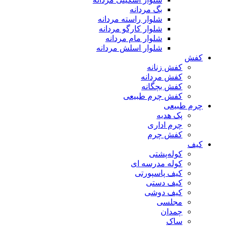
بگ مردانه
شلوار راسته مردانه
شلوار کارگو مردانه
شلوار مام مردانه
شلوار اسلش مردانه
کفش
کفش زنانه
کفش مردانه
کفش بچگانه
کفش چرم طبیعی
چرم طبیعی
پک هدیه
چرم اداری
کفش چرم
کیف
کوله‌پشتی
کوله مدرسه ای
کیف پاسپورتی
کیف دستی
کیف دوشی
مجلسی
چمدان
ساک