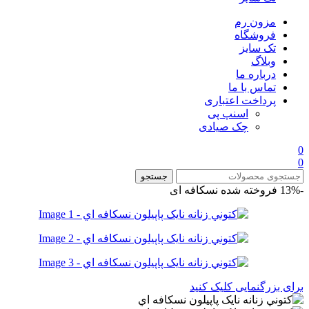
مزون رم
فروشگاه
تک سایز
وبلاگ
درباره ما
تماس با ما
پرداخت اعتباری
اسنپ پی
چک صیادی
0
0
جستجو
-13%
فروخته شده
نسکافه ای
برای بزرگنمایی کلیک کنید