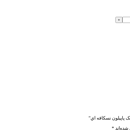
يک پاپيلون نسکافه اي”
شده‌اند
*