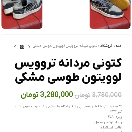
خانه
»
فروشگاه
»
کتونی مردانه تروويس لوويتون طوسی مشکی
کتونی مردانه تروويس
لوويتون طوسی مشکی
3,280,000
تومان
3,780,000
تومان
** میدونستی با اعتبار اسنپ پی از فروشگاه ما میتونی به صورت حضوری خرید
کنی؟؟**
زیره: EVA
رویه: ترکیبی مخمل
قالب: استاندارد