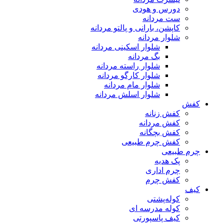
دورس و هودی
ست مردانه
کاپشن، بارانی و پالتو مردانه
شلوار مردانه
شلوار اسکینی مردانه
بگ مردانه
شلوار راسته مردانه
شلوار کارگو مردانه
شلوار مام مردانه
شلوار اسلش مردانه
کفش
کفش زنانه
کفش مردانه
کفش بچگانه
کفش چرم طبیعی
چرم طبیعی
پک هدیه
چرم اداری
کفش چرم
کیف
کوله‌پشتی
کوله مدرسه ای
کیف پاسپورتی