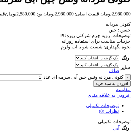
2,980,000
تومان
قیمت اصلی: 2,980,000تومان بود.
2,580,000
تومان
قیمت ف
کتونی مردانه
جنس : جین
توضیحات: رویه چرم شرکتی زیرهPU
جزییات مناسب برای استفاده روزانه
نحوه نگهداری: شست شو با اب ولرم
رنگ
سایز
صاف
کتونی مردانه ونس جين آبی سرمه ای عدد
افزودن به سبد خرید
مقايسه
افزودن به علاقه مندی
توضیحات تکمیلی
نظرات (0)
توضیحات تکمیلی
رنگ
آبی