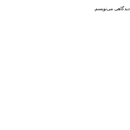
دیدگاهی می‌نویسم.
مان
قیمت فعلی: 2,900,000تومان.
ینه ها ممکن است در صفحه محصول انتخاب شوند