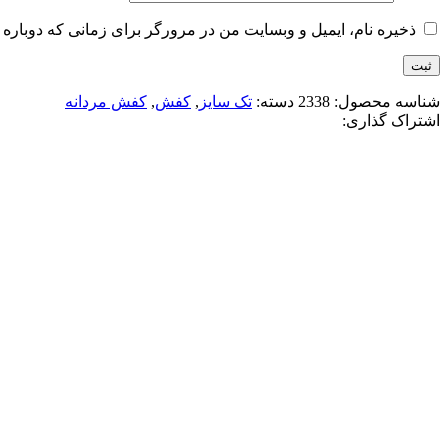
ذخیره نام، ایمیل و وبسایت من در مرورگر برای زمانی که دوباره 
شناسه محصول:
2338
دسته:
تک سایز
,
کفش
,
کفش مردانه
اشتراک گذاری:
-15%
مشکی قهوه ای
افزودن به علاقه مندی
کتونی جردن وان ساقدار 2026
3,400,000
تومان
قیمت اصلی: 3,400,000تومان بود.
2,900,000
تو
انتخاب گزینه ها
این محصول دارای انواع مختلفی می باشد. گز
مقايسه
نمایش سریع
-11%
سفید سرمه ای
افزودن به علاقه مندی