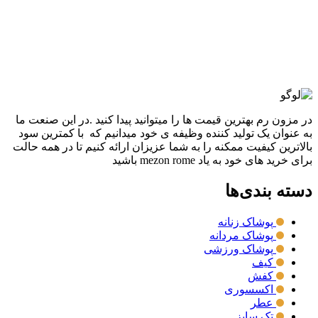
3,480,000
تومان
قیمت اصلی: 3,480,000تومان
بود.
2,980,000
تومان
قیمت فعلی: 2,980,000تومان.
انتخاب گزینه ها
این محصول دارای انواع مختلفی می باشد.
گزینه ها ممکن است در صفحه محصول انتخاب شوند
مقايسه
نمایش سریع
در مزون رم بهترین قیمت ها را میتوانید پیدا کنید .در این صنعت ما
به عنوان یک تولید کننده وظیفه ی خود میدانیم که با کمترین سود
بالاترین کیفیت ممکنه را به شما عزیزان ارائه کنیم تا در همه حالت
برای خرید های خود به یاد mezon rome باشید
دسته بندی‌ها
پوشاک زنانه
پوشاک مردانه
پوشاک ورزشی
کیف
کفش
اکسسوری
عطر
تک سایز