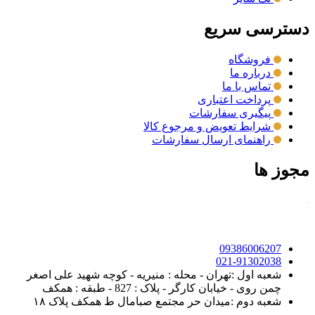
دسترسی سریع
فروشگاه
درباره ما
تماس با ما
پرداخت اعتباری
پیگیری سفارشات
شرایط تعویض و مرجوع کالا
راهنمای ارسال سفارشات
مجوز ها
09386006207
021-91302038
شعبه اول :تهران - محله : منیریه - کوچه شهید علی اصغر
چمن روی - خیابان کارگر - پلاک : 827 - طبقه : همکف
شعبه دوم :میدان حر مجتمع صبامال ط همکف پلاک ۱۸