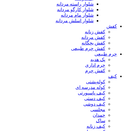
شلوار راسته مردانه
شلوار کارگو مردانه
شلوار مام مردانه
شلوار اسلش مردانه
کفش
کفش زنانه
کفش مردانه
کفش بچگانه
کفش چرم طبیعی
چرم طبیعی
پک هدیه
چرم اداری
کفش چرم
کیف
کوله‌پشتی
کوله مدرسه ای
کیف پاسپورتی
کیف دستی
کیف دوشی
مجلسی
چمدان
ساک
کیف زنانه