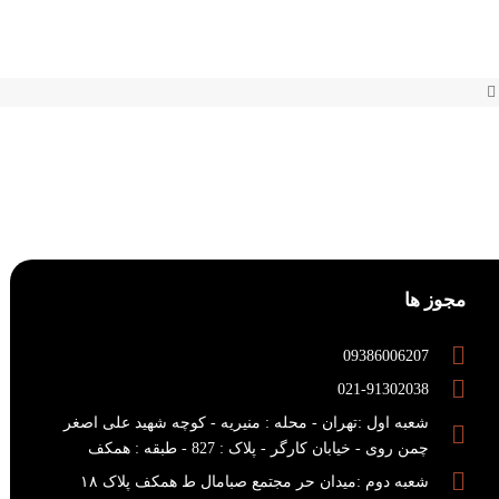
مجوز ها
09386006207
021-91302038
شعبه اول :تهران - محله : منیریه - کوچه شهید علی اصغر
چمن روی - خیابان کارگر - پلاک : 827 - طبقه : همکف
شعبه دوم :میدان حر مجتمع صبامال ط همکف پلاک ۱۸