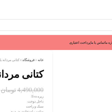
ره ما
تماس با ما
پرداخت اعتباری
خانه
»
فروشگاه
»
کتانی مردانه با
کتانی مردان
4,490,000
تومان
زیره Eva
داخل دوخت
سبک و راحت
مناسب استفاده روز مره