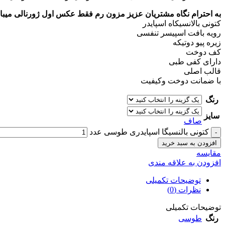
به احترام نگاه مشتریان عزیز مزون رم فقط عکس اول ژورنالی میباش
كتونى بالانسيكاه اسپايدر
رويه بافت اسپيسر تنفسى
زيره پيو دوتيكه
كف دوخت
داراى كفى طبى
قالب اصلى
با ضمانت دوخت وكيفيت
رنگ
سایز
صاف
کتونی بالنسیگا اسپايدری طوسی عدد
افزودن به سبد خرید
مقايسه
افزودن به علاقه مندی
توضیحات تکمیلی
نظرات (0)
توضیحات تکمیلی
رنگ
طوسی