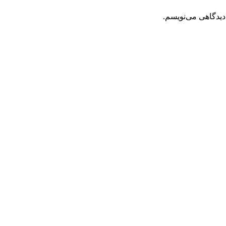
دیدگاهی می‌نویسم.
مان
قیمت فعلی: 2,900,000تومان.
ینه ها ممکن است در صفحه محصول انتخاب شوند