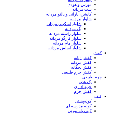
دورس و هودی
ست مردانه
کاپشن، بارانی و پالتو مردانه
شلوار مردانه
شلوار اسکینی مردانه
بگ مردانه
شلوار راسته مردانه
شلوار کارگو مردانه
شلوار مام مردانه
شلوار اسلش مردانه
کفش
کفش زنانه
کفش مردانه
کفش بچگانه
کفش چرم طبیعی
چرم طبیعی
پک هدیه
چرم اداری
کفش چرم
کیف
کوله‌پشتی
کوله مدرسه ای
کیف پاسپورتی