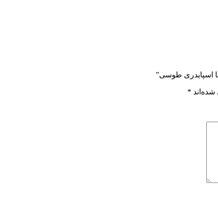
یگا اسپايدری طوسی”
شده‌اند
*