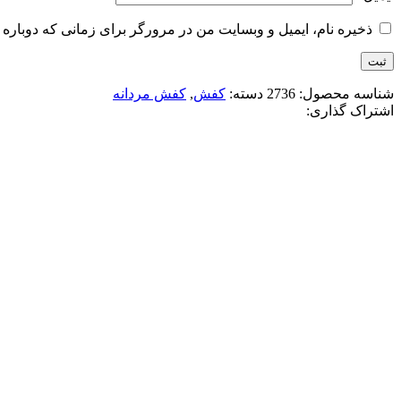
ذخیره نام، ایمیل و وبسایت من در مرورگر برای زمانی که دوباره 
شناسه محصول:
2736
دسته:
کفش
,
کفش مردانه
اشتراک گذاری:
-15%
مشکی قهوه ای
افزودن به علاقه مندی
کتونی جردن وان ساقدار 2026
3,400,000
تومان
قیمت اصلی: 3,400,000تومان بود.
2,900,000
تو
انتخاب گزینه ها
این محصول دارای انواع مختلفی می باشد. گز
مقايسه
نمایش سریع
-11%
سفید سرمه ای
افزودن به علاقه مندی