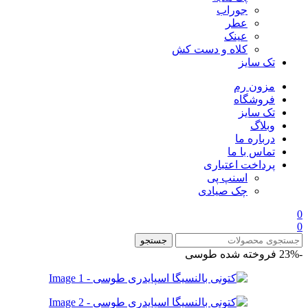
جوراب
عطر
عینک
کلاه و دست کش
تک سایز
مزون رم
فروشگاه
تک سایز
وبلاگ
درباره ما
تماس با ما
پرداخت اعتباری
اسنپ پی
چک صیادی
0
0
جستجو
-23%
فروخته شده
طوسی