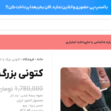
اره ما
تماس با ما
پرداخت اعتباری
خانه
»
فروشگاه
»
کتونی بزرگ پا 
کتونی بزرگ
1,780,000
تومان
نحوه بسته شدن : بند دار
محصول کشور: ایران
جنس زیره : پیو
سایزبندی 45 تا 47