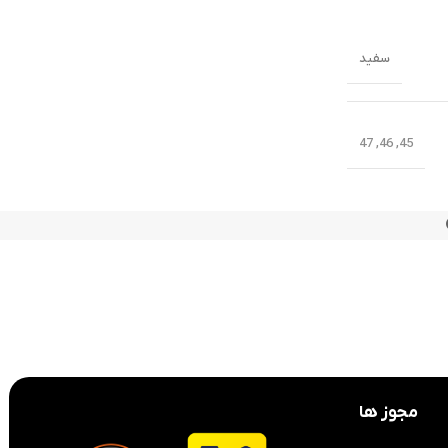
سفید
47
,
46
,
45
مجوز ها