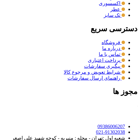
اکسسوری
عطر
تک سایز
دسترسی سریع
فروشگاه
درباره ما
تماس با ما
پرداخت اعتباری
پیگیری سفارشات
شرایط تعویض و مرجوع کالا
راهنمای ارسال سفارشات
مجوز ها
09386006207
021-91302038
شعبه اول :تهران - محله : منیریه - کوچه شهید علی اصغر