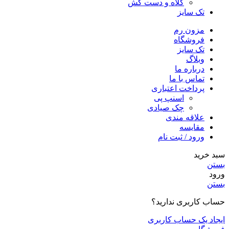
کلاه و دست کش
تک سایز
مزون رم
فروشگاه
تک سایز
وبلاگ
درباره ما
تماس با ما
پرداخت اعتباری
اسنپ پی
چک صیادی
علاقه مندی
مقايسه
ورود / ثبت نام
سبد خرید
بستن
ورود
بستن
حساب کاربری ندارید؟
ایجاد یک حساب کاربری