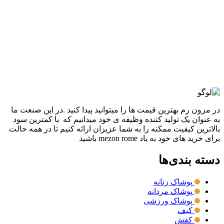
آديداس CLOUDFOM
3,380,000
تومان
قیمت اصلی: 3,380,000تومان
بود.
2,880,000
تومان
قیمت فعلی: 2,880,000تومان.
انتخاب گزینه ها
این محصول دارای انواع مختلفی می باشد.
گزینه ها ممکن است در صفحه محصول انتخاب شوند
مقايسه
نمایش سریع
در مزون رم بهترین قیمت ها را میتوانید پیدا کنید .در این صنعت ما
به عنوان یک تولید کننده وظیفه ی خود میدانیم که با کمترین سود
بالاترین کیفیت ممکنه را به شما عزیزان ارائه کنیم تا در همه حالت
برای خرید های خود به یاد mezon rome باشید
دسته بندی‌ها
پوشاک زنانه
پوشاک مردانه
پوشاک ورزشی
کیف
کفش