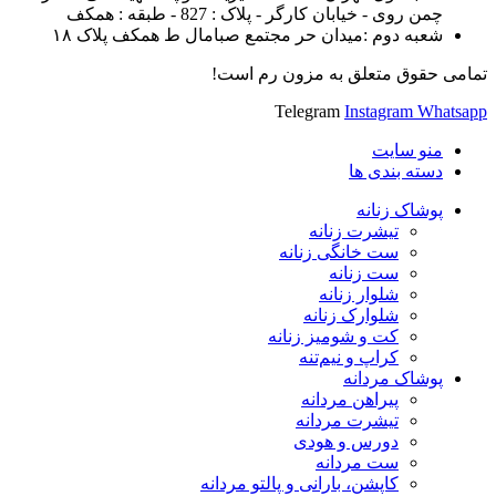
چمن روی - خیابان کارگر - پلاک : 827 - طبقه : همکف
شعبه دوم :میدان حر مجتمع صبامال ط همکف پلاک ۱۸
تمامی حقوق متعلق به مزون رم است!
Telegram
Instagram
Whatsapp
منو سایت
دسته بندی ها
پوشاک زنانه
تیشرت زنانه
ست خانگی زنانه
ست زنانه
شلوار زنانه
شلوارک زنانه
کت و شومیز زنانه
کراپ و نیم‌تنه
پوشاک مردانه
پیراهن مردانه
تیشرت مردانه
دورس و هودی
ست مردانه
کاپشن، بارانی و پالتو مردانه