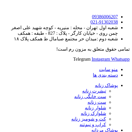
09386006207
021-91302038
شعبه اول :تهران - محله : منیریه - کوچه شهید علی اصغر
چمن روی - خیابان کارگر - پلاک : 827 - طبقه : همکف
شعبه دوم :میدان حر مجتمع صبامال ط همکف پلاک ۱۸
تمامی حقوق متعلق به مزون رم است!
Telegram
Instagram
Whatsapp
منو سایت
دسته بندی ها
پوشاک زنانه
تیشرت زنانه
ست خانگی زنانه
ست زنانه
شلوار زنانه
شلوارک زنانه
کت و شومیز زنانه
کراپ و نیم‌تنه
پوشاک مردانه