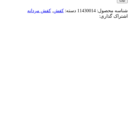
شناسه محصول:
11430014
دسته:
کفش
,
کفش مردانه
اشتراک گذاری:
-15%
مشکی قهوه ای
افزودن به علاقه مندی
کتونی جردن وان ساقدار 2026
3,400,000
تومان
قیمت اصلی: 3,400,000تومان
بود.
2,900,000
تومان
قیمت فعلی: 2,900,000تومان.
انتخاب گزینه ها
این محصول دارای انواع مختلفی می باشد.
گزینه ها ممکن است در صفحه محصول انتخاب شوند
مقايسه
نمایش سریع
-11%
سفید سرمه ای