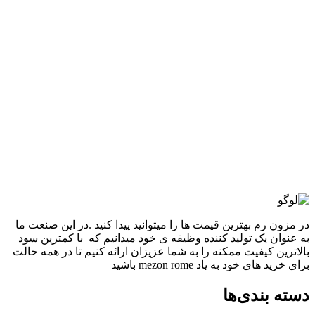
نمایش سریع
-15%
سفید
افزودن به علاقه مندی
آديداس CLOUDFOM
3,380,000
تومان
قیمت اصلی: 3,380,000تومان
بود.
2,880,000
تومان
قیمت فعلی: 2,880,000تومان.
انتخاب گزینه ها
این محصول دارای انواع مختلفی می باشد.
گزینه ها ممکن است در صفحه محصول انتخاب شوند
مقايسه
نمایش سریع
در مزون رم بهترین قیمت ها را میتوانید پیدا کنید .در این صنعت ما
به عنوان یک تولید کننده وظیفه ی خود میدانیم که با کمترین سود
بالاترین کیفیت ممکنه را به شما عزیزان ارائه کنیم تا در همه حالت
برای خرید های خود به یاد mezon rome باشید
دسته بندی‌ها