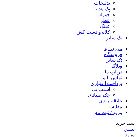
بدلیجات
پک هدیه
جوراب
عطر
عینک
کلاه و دست کش
تک سایز
مزون رم
فروشگاه
تک سایز
وبلاگ
درباره ما
تماس با ما
پرداخت اعتباری
اسنپ پی
چک صیادی
علاقه مندی
مقايسه
ورود / ثبت نام
سبد خرید
بستن
ورود