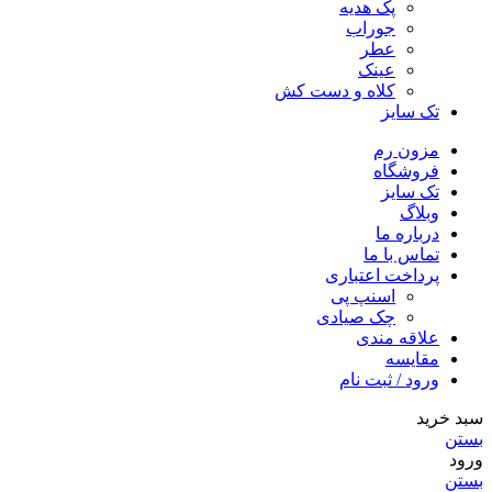
پک هدیه
جوراب
عطر
عینک
کلاه و دست کش
تک سایز
مزون رم
فروشگاه
تک سایز
وبلاگ
درباره ما
تماس با ما
پرداخت اعتباری
اسنپ پی
چک صیادی
علاقه مندی
مقايسه
ورود / ثبت نام
سبد خرید
بستن
ورود
بستن