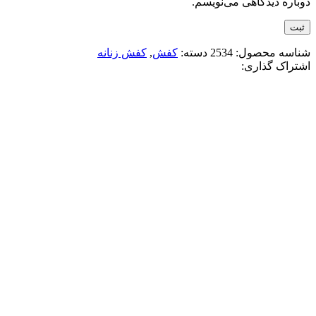
دوباره دیدگاهی می‌نویسم.
شناسه محصول:
2534
دسته:
کفش
,
کفش زنانه
اشتراک گذاری:
-11%
کرم مشکی
افزودن به علاقه مندی
کتونی V2K زنانه کرم مشکی
4,380,000
تومان
قیمت اصلی: 4,380,000تومان
بود.
3,880,000
تومان
قیمت فعلی: 3,880,000تومان.
انتخاب گزینه ها
این محصول دارای انواع مختلفی می باشد.
گزینه ها ممکن است در صفحه محصول انتخاب شوند
مقايسه
نمایش سریع
-11%
سفید نقره ای
افزودن به علاقه مندی