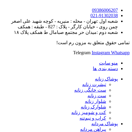
09386006207
021-91302038
شعبه اول :تهران - محله : منیریه - کوچه شهید علی اصغر
چمن روی - خیابان کارگر - پلاک : 827 - طبقه : همکف
شعبه دوم :میدان حر مجتمع صبامال ط همکف پلاک ۱۸
تمامی حقوق متعلق به مزون رم است!
Telegram
Instagram
Whatsapp
منو سایت
دسته بندی ها
پوشاک زنانه
تیشرت زنانه
ست خانگی زنانه
ست زنانه
شلوار زنانه
شلوارک زنانه
کت و شومیز زنانه
کراپ و نیم‌تنه
پوشاک مردانه
پیراهن مردانه