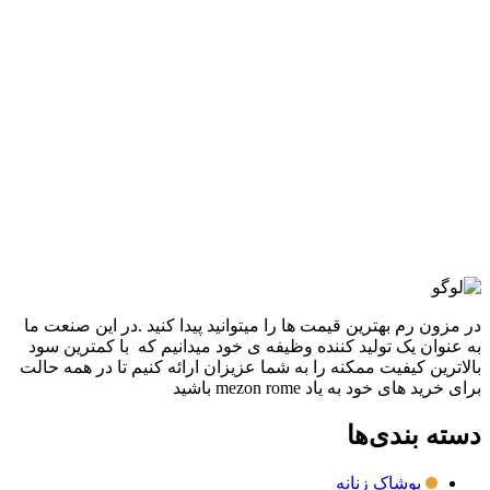
افزودن به علاقه مندی
کتونی ونس vans
3,480,000
تومان
قیمت اصلی: 3,480,000تومان
بود.
2,980,000
تومان
قیمت فعلی: 2,980,000تومان.
انتخاب گزینه ها
این محصول دارای انواع مختلفی می باشد.
گزینه ها ممکن است در صفحه محصول انتخاب شوند
مقايسه
نمایش سریع
در مزون رم بهترین قیمت ها را میتوانید پیدا کنید .در این صنعت ما
به عنوان یک تولید کننده وظیفه ی خود میدانیم که با کمترین سود
بالاترین کیفیت ممکنه را به شما عزیزان ارائه کنیم تا در همه حالت
برای خرید های خود به یاد mezon rome باشید
دسته بندی‌ها
پوشاک زنانه