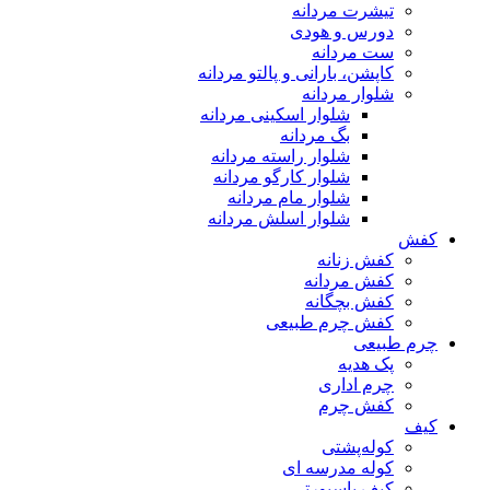
تیشرت مردانه
دورس و هودی
ست مردانه
کاپشن، بارانی و پالتو مردانه
شلوار مردانه
شلوار اسکینی مردانه
بگ مردانه
شلوار راسته مردانه
شلوار کارگو مردانه
شلوار مام مردانه
شلوار اسلش مردانه
کفش
کفش زنانه
کفش مردانه
کفش بچگانه
کفش چرم طبیعی
چرم طبیعی
پک هدیه
چرم اداری
کفش چرم
کیف
کوله‌پشتی
کوله مدرسه ای
کیف پاسپورتی