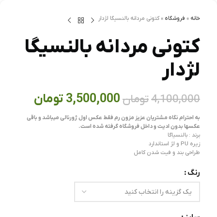
خانه
»
فروشگاه
»
کتونی مردانه بالنسيگا لژدار
کتونی مردانه بالنسيگا
لژدار
3,500,000
تومان
4,100,000
تومان
به احترام نگاه مشتریان عزیز مزون رم فقط عکس اول ژورنالی میباشد و باقی
عکسها بدون ادیت و داخل فروشگاه گرفته شده است.
برند : بالنسیاگا
زیره PU و لژ استاندارد
طراحی بند و فیت شدن کامل
رنگ