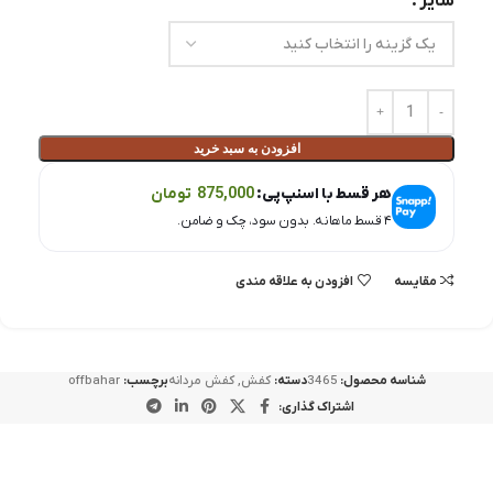
سایز
افزودن به سبد خرید
هر قسط با اسنپ‌پی:
875,000
تومان
۴ قسط ماهانه. بدون سود، چک و ضامن.
مقايسه
افزودن به علاقه مندی
شناسه محصول:
3465
دسته:
کفش
,
کفش مردانه
برچسب:
offbahar
اشتراک گذاری: