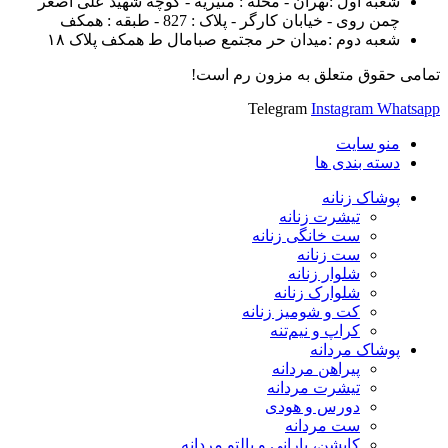
شعبه اول :تهران - محله : منیریه - کوچه شهید علی اصغر
چمن روی - خیابان کارگر - پلاک : 827 - طبقه : همکف
شعبه دوم :میدان حر مجتمع صبامال ط همکف پلاک ۱۸
تمامی حقوق متعلق به مزون رم است!
Telegram
Instagram
Whatsapp
منو سایت
دسته بندی ها
پوشاک زنانه
تیشرت زنانه
ست خانگی زنانه
ست زنانه
شلوار زنانه
شلوارک زنانه
کت و شومیز زنانه
کراپ و نیم‌تنه
پوشاک مردانه
پیراهن مردانه
تیشرت مردانه
دورس و هودی
ست مردانه
کاپشن، بارانی و پالتو مردانه