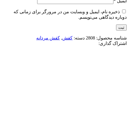
ایمیل
*
ذخیره نام، ایمیل و وبسایت من در مرورگر برای زمانی که
دوباره دیدگاهی می‌نویسم.
شناسه محصول:
2808
دسته:
کفش
,
کفش مردانه
اشتراک گذاری:
-15%
مشکی قهوه ای
افزودن به علاقه مندی
کتونی جردن وان ساقدار 2026
3,400,000
تومان
قیمت اصلی: 3,400,000تومان
بود.
2,900,000
تومان
قیمت فعلی: 2,900,000تومان.
انتخاب گزینه ها
این محصول دارای انواع مختلفی می باشد.
گزینه ها ممکن است در صفحه محصول انتخاب شوند