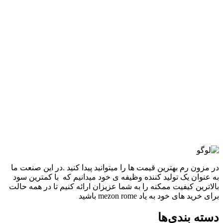
افزودن به علاقه مندی
آديداس CLOUDFOM
3,380,000
تومان
قیمت اصلی: 3,380,000تومان
بود.
2,880,000
تومان
قیمت فعلی: 2,880,000تومان.
انتخاب گزینه ها
این محصول دارای انواع مختلفی می باشد.
گزینه ها ممکن است در صفحه محصول انتخاب شوند
مقايسه
نمایش سریع
در مزون رم بهترین قیمت ها را میتوانید پیدا کنید .در این صنعت ما
به عنوان یک تولید کننده وظیفه ی خود میدانیم که با کمترین سود
بالاترین کیفیت ممکنه را به شما عزیزان ارائه کنیم تا در همه حالت
برای خرید های خود به یاد mezon rome باشید
دسته بندی‌ها