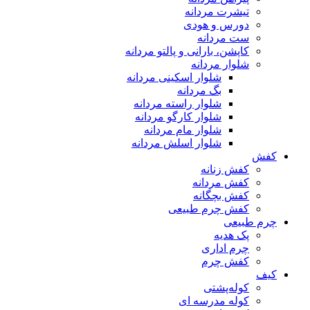
تیشرت مردانه
دورس و هودی
ست مردانه
کاپشن، بارانی و پالتو مردانه
شلوار مردانه
شلوار اسکینی مردانه
بگ مردانه
شلوار راسته مردانه
شلوار کارگو مردانه
شلوار مام مردانه
شلوار اسلش مردانه
کفش
کفش زنانه
کفش مردانه
کفش بچگانه
کفش چرم طبیعی
چرم طبیعی
پک هدیه
چرم اداری
کفش چرم
کیف
کوله‌پشتی
کوله مدرسه ای