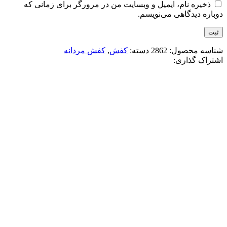
ذخیره نام، ایمیل و وبسایت من در مرورگر برای زمانی که
دوباره دیدگاهی می‌نویسم.
شناسه محصول:
2862
دسته:
کفش
,
کفش مردانه
اشتراک گذاری:
-15%
مشکی قهوه ای
افزودن به علاقه مندی
کتونی جردن وان ساقدار 2026
3,400,000
تومان
قیمت اصلی: 3,400,000تومان
بود.
2,900,000
تومان
قیمت فعلی: 2,900,000تومان.
انتخاب گزینه ها
این محصول دارای انواع مختلفی می باشد.
گزینه ها ممکن است در صفحه محصول انتخاب شوند
مقايسه
نمایش سریع