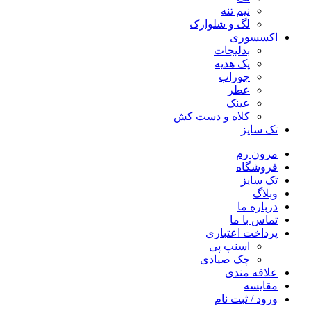
نیم تنه
لگ و شلوارک
اکسسوری
بدلیجات
پک هدیه
جوراب
عطر
عینک
کلاه و دست کش
تک سایز
مزون رم
فروشگاه
تک سایز
وبلاگ
درباره ما
تماس با ما
پرداخت اعتباری
اسنپ پی
چک صیادی
علاقه مندی
مقايسه
ورود / ثبت نام