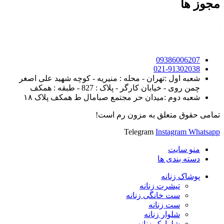
مجوز ها
09386006207
021-91302038
شعبه اول :تهران - محله : منیریه - کوچه شهید علی اصغر
چمن روی - خیابان کارگر - پلاک : 827 - طبقه : همکف
شعبه دوم :میدان حر مجتمع صبامال ط همکف پلاک ۱۸
تمامی حقوق متعلق به مزون رم است!
Telegram
Instagram
Whatsapp
منو سایت
دسته بندی ها
پوشاک زنانه
تیشرت زنانه
ست خانگی زنانه
ست زنانه
شلوار زنانه
شلوارک زنانه