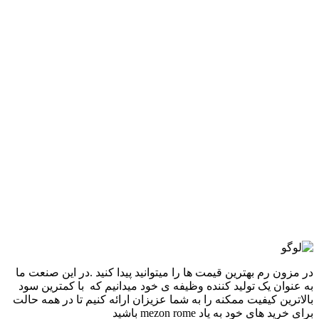
انتخاب گزینه ها
این محصول دارای انواع مختلفی می باشد.
گزینه ها ممکن است در صفحه محصول انتخاب شوند
مقايسه
نمایش سریع
-15%
سفید
افزودن به علاقه مندی
آديداس CLOUDFOM
3,380,000
تومان
قیمت اصلی: 3,380,000تومان
بود.
2,880,000
تومان
قیمت فعلی: 2,880,000تومان.
انتخاب گزینه ها
این محصول دارای انواع مختلفی می باشد.
گزینه ها ممکن است در صفحه محصول انتخاب شوند
مقايسه
نمایش سریع
در مزون رم بهترین قیمت ها را میتوانید پیدا کنید .در این صنعت ما
به عنوان یک تولید کننده وظیفه ی خود میدانیم که با کمترین سود
بالاترین کیفیت ممکنه را به شما عزیزان ارائه کنیم تا در همه حالت
برای خرید های خود به یاد mezon rome باشید