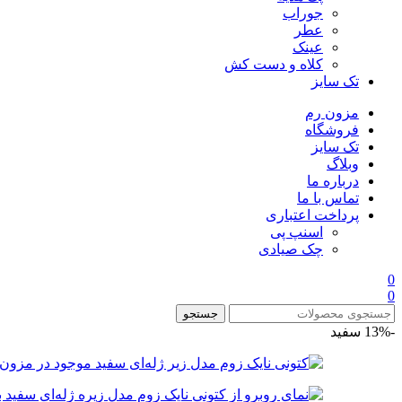
جوراب
عطر
عینک
کلاه و دست کش
تک سایز
مزون رم
فروشگاه
تک سایز
وبلاگ
درباره ما
تماس با ما
پرداخت اعتباری
اسنپ پی
چک صیادی
0
0
جستجو
-13%
سفید