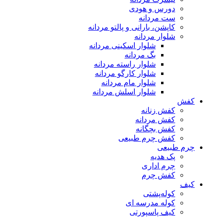
دورس و هودی
ست مردانه
کاپشن، بارانی و پالتو مردانه
شلوار مردانه
شلوار اسکینی مردانه
بگ مردانه
شلوار راسته مردانه
شلوار کارگو مردانه
شلوار مام مردانه
شلوار اسلش مردانه
کفش
کفش زنانه
کفش مردانه
کفش بچگانه
کفش چرم طبیعی
چرم طبیعی
پک هدیه
چرم اداری
کفش چرم
کیف
کوله‌پشتی
کوله مدرسه ای
کیف پاسپورتی