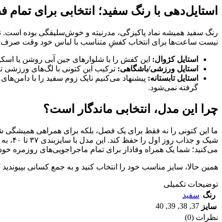
استایل‌دهی با رنگ سفید؛ انتخابی برای تمام 
رنگ سفید همیشه نماد پاکیزگی، مدرنیته و خوش‌سلیقگی بوده است. ن
نیست ساعت‌ها برای انتخاب کفشِ متناسب با لباس خود وقت صرف ک
استایل کژوال:
این کفش را با شلوارهای جین آبی روشن یا اسکی
استایل ورزشی/باشگاهی:
ترکیب این کتونی با لگ‌های ورزشی تیر
استایل تابستانه:
پیشنهاد می‌کنیم نایک زوم سفید را با دامن‌های ک
گرفته نمی‌شود.
چرا این مدل، انتخابی ماندگار است؟
ما این کتونی را نه فقط برای یک فصل، بلکه برای همراهی همیشگی شم
شیک و 
می‌کنید؛ شما یک همراه وفادار برای تمام ماجراجویی‌های روزمره خود
همین حالا، سایز مناسب خود را انتخاب کنید و به جمع کسانی بپیوندید ک
توضیحات تکمیلی
رنگ
سفید
40
,
39
,
38
,
37
سایز
نظرات (0)