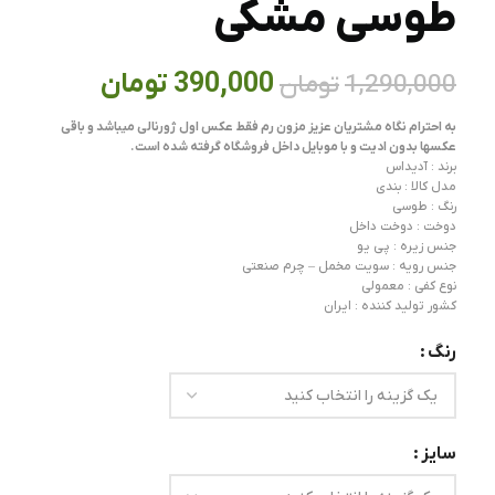
طوسی مشکی
390,000
تومان
1,290,000
تومان
به احترام نگاه مشتریان عزیز مزون رم فقط عکس اول ژورنالی میباشد و باقی
عکسها بدون ادیت و با موبایل داخل فروشگاه گرفته شده است.
برند : آدیداس
مدل کالا : بندی
رنگ : طوسی
دوخت : دوخت داخل
جنس زیره : پی یو
جنس رویه : سویت مخمل – چرم صنعتی
نوع کفی : معمولی
کشور تولید کننده : ایران
رنگ
سایز