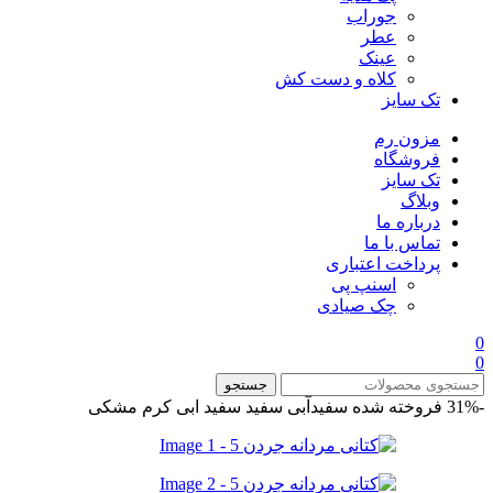
جوراب
عطر
عینک
کلاه و دست کش
تک سایز
مزون رم
فروشگاه
تک سایز
وبلاگ
درباره ما
تماس با ما
پرداخت اعتباری
اسنپ پی
چک صیادی
0
0
جستجو
-31%
فروخته شده
سفیدآبی
سفید
سفید ابی
کرم
مشکی