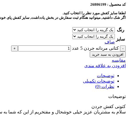
کد محصول : 26806199
لطفا سایز کفش مورد نظر را انتخاب کنید.
اگر شک داشتید, میتوانید هنگام ثبت سفارش در بخش یادداشت, سایز کفش پای خود را 
رنگ
سایز
صاف
کتانی مردانه جردن 5 عدد
افزودن به سبد خرید
مقايسه
افزودن به علاقه مندی
توضیحات
توضیحات تکمیلی
نظرات (0)
توضیحات
کتونی کفش جردن
سلام به مشتریان عزیز خیلی خوشحال و مفتخریم از این که شما به سا