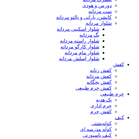
دورس و هودی
ست مردانه
کاپشن، بارانی و پالتو مردانه
شلوار مردانه
شلوار اسکینی مردانه
بگ مردانه
شلوار راسته مردانه
شلوار کارگو مردانه
شلوار مام مردانه
شلوار اسلش مردانه
کفش
کفش زنانه
کفش مردانه
کفش بچگانه
کفش چرم طبیعی
چرم طبیعی
پک هدیه
چرم اداری
کفش چرم
کیف
کوله‌پشتی
کوله مدرسه ای
کیف پاسپورتی