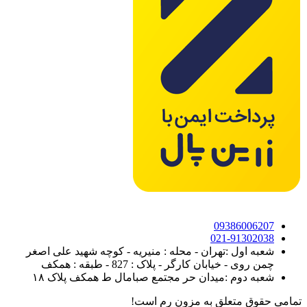
09386006207
021-91302038
شعبه اول :تهران - محله : منیریه - کوچه شهید علی اصغر
چمن روی - خیابان کارگر - پلاک : 827 - طبقه : همکف
شعبه دوم :میدان حر مجتمع صبامال ط همکف پلاک ۱۸
تمامی حقوق متعلق به مزون رم است!