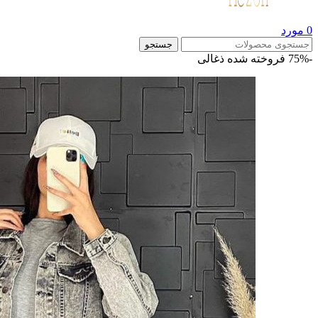
0
مورد
جستجو
-75%
فروخته شده
ذغالی