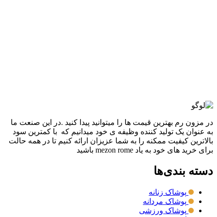
افزودن به علاقه مندی
شوميز طرح جين نارگون
5,560,000
تومان
قیمت اصلی: 5,560,000تومان
بود.
2,780,000
تومان
قیمت فعلی: 2,780,000تومان.
انتخاب گزینه ها
این محصول دارای انواع مختلفی می باشد.
گزینه ها ممکن است در صفحه محصول انتخاب شوند
مقايسه
نمایش سریع
در مزون رم بهترین قیمت ها را میتوانید پیدا کنید .در این صنعت ما
به عنوان یک تولید کننده وظیفه ی خود میدانیم که با کمترین سود
بالاترین کیفیت ممکنه را به شما عزیزان ارائه کنیم تا در همه حالت
برای خرید های خود به یاد mezon rome باشید
دسته بندی‌ها
پوشاک زنانه
پوشاک مردانه
پوشاک ورزشی