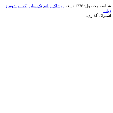
شناسه محصول:
1276
دسته:
پوشاک زنانه
,
تک سایز
,
کت و شومیز
زنانه
اشتراک گذاری:
-50%
آبی آسمانی
صورتی
کرم
مشکی
افزودن به علاقه مندی
کت کراپ زنانه بالنسياگا
5,560,000
تومان
قیمت اصلی: 5,560,000تومان
بود.
2,780,000
تومان
قیمت فعلی: 2,780,000تومان.
انتخاب گزینه ها
این محصول دارای انواع مختلفی می باشد.
گزینه ها ممکن است در صفحه محصول انتخاب شوند
مقايسه
نمایش سریع
-50%
صورتی
قهوه ای
کرم
افزودن به علاقه مندی