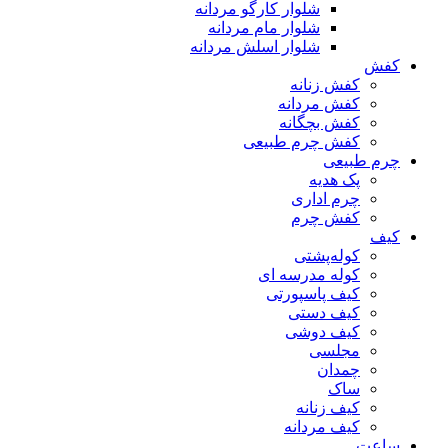
شلوار کارگو مردانه
شلوار مام مردانه
شلوار اسلش مردانه
کفش
کفش زنانه
کفش مردانه
کفش بچگانه
کفش چرم طبیعی
چرم طبیعی
پک هدیه
چرم اداری
کفش چرم
کیف
کوله‌پشتی
کوله مدرسه ای
کیف پاسپورتی
کیف دستی
کیف دوشی
مجلسی
چمدان
ساک
کیف زنانه
کیف مردانه
ساعت