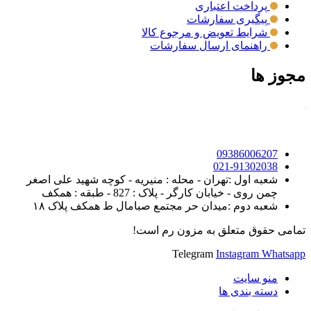
پرداخت اعتباری
پیگیری سفارشات
شرایط تعویض و مرجوع کالا
راهنمای ارسال سفارشات
مجوز ها
09386006207
021-91302038
شعبه اول :تهران - محله : منیریه - کوچه شهید علی اصغر
چمن روی - خیابان کارگر - پلاک : 827 - طبقه : همکف
شعبه دوم :میدان حر مجتمع صبامال ط همکف پلاک ۱۸
تمامی حقوق متعلق به مزون رم است!
Telegram
Instagram
Whatsapp
منو سایت
دسته بندی ها