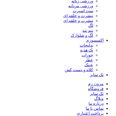
ورزشی زنانه
ورزشی مردانه
ست اسپرت
تیشرت و حلقه ای
تیشرت و حلقه ای
لگ
نیم تنه
لگ و شلوارک
اکسسوری
بدلیجات
پک هدیه
جوراب
عطر
عینک
کلاه و دست کش
تک سایز
مزون رم
فروشگاه
تک سایز
وبلاگ
درباره ما
تماس با ما
پرداخت اعتباری