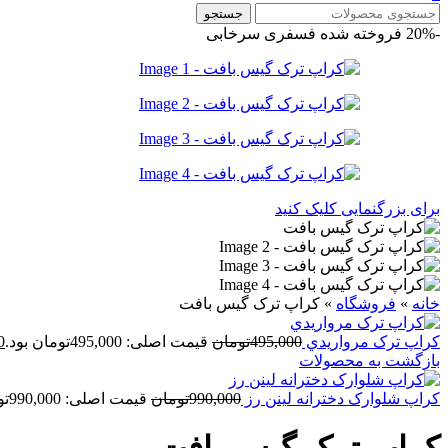
جستجو
-20%
فروخته شده
فسفری
سرخابی
برای بزرگنمایی کلیک کنید
خانه
»
فروشگاه
»
کراپ ترک گيس بافت
کراپ ترک مرواريدي
495,000
تومان
قیمت اصلی: 495,000تومان بود.
0
بازگشت به محصولات
کراپ شلوارک دخترانه لينن رز
990,000
تومان
قیمت اصلی: 990,000تومان بود.