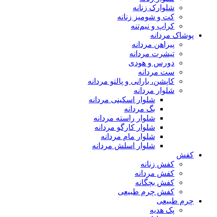
شلوارک زنانه
کت و شومیز زنانه
کراپ و نیم‌تنه
پوشاک مردانه
پیراهن مردانه
تیشرت مردانه
دورس و هودی
ست مردانه
کاپشن، بارانی و پالتو مردانه
شلوار مردانه
شلوار اسکینی مردانه
بگ مردانه
شلوار راسته مردانه
شلوار کارگو مردانه
شلوار مام مردانه
شلوار اسلش مردانه
کفش
کفش زنانه
کفش مردانه
کفش بچگانه
کفش چرم طبیعی
چرم طبیعی
پک هدیه