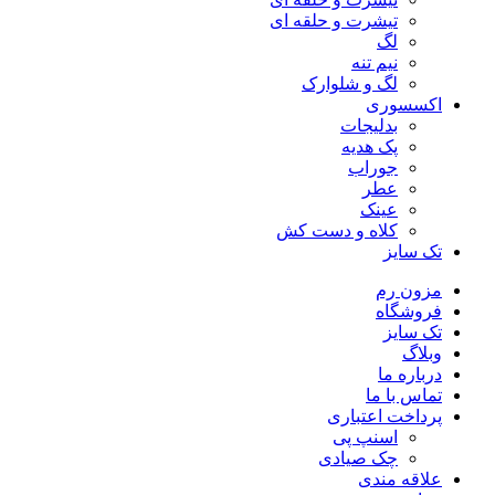
تیشرت و حلقه ای
لگ
نیم تنه
لگ و شلوارک
اکسسوری
بدلیجات
پک هدیه
جوراب
عطر
عینک
کلاه و دست کش
تک سایز
مزون رم
فروشگاه
تک سایز
وبلاگ
درباره ما
تماس با ما
پرداخت اعتباری
اسنپ پی
چک صیادی
علاقه مندی