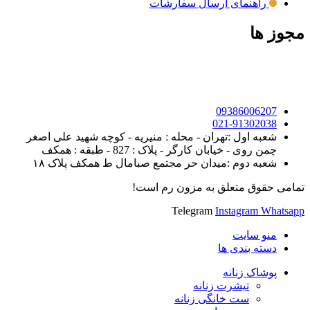
راهنمای ارسال سفارشات
مجوز ها
09386006207
021-91302038
شعبه اول :تهران - محله : منیریه - کوچه شهید علی اصغر
چمن روی - خیابان کارگر - پلاک : 827 - طبقه : همکف
شعبه دوم :میدان حر مجتمع صبامال ط همکف پلاک ۱۸
تمامی حقوق متعلق به مزون رم است!
Telegram
Instagram
Whatsapp
منو سایت
دسته بندی ها
پوشاک زنانه
تیشرت زنانه
ست خانگی زنانه