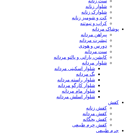
ست زنانه
شلوار زنانه
شلوارک زنانه
کت و شومیز زنانه
کراپ و نیم‌تنه
پوشاک مردانه
پیراهن مردانه
تیشرت مردانه
دورس و هودی
ست مردانه
کاپشن، بارانی و پالتو مردانه
شلوار مردانه
شلوار اسکینی مردانه
بگ مردانه
شلوار راسته مردانه
شلوار کارگو مردانه
شلوار مام مردانه
شلوار اسلش مردانه
کفش
کفش زنانه
کفش مردانه
کفش بچگانه
کفش چرم طبیعی
چرم طبیعی