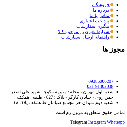
فروشگاه
درباره ما
تماس با ما
پرداخت اعتباری
پیگیری سفارشات
شرایط تعویض و مرجوع کالا
راهنمای ارسال سفارشات
مجوز ها
09386006207
021-91302038
شعبه اول :تهران - محله : منیریه - کوچه شهید علی اصغر
چمن روی - خیابان کارگر - پلاک : 827 - طبقه : همکف
شعبه دوم :میدان حر مجتمع صبامال ط همکف پلاک ۱۸
تمامی حقوق متعلق به مزون رم است!
Telegram
Instagram
Whatsapp