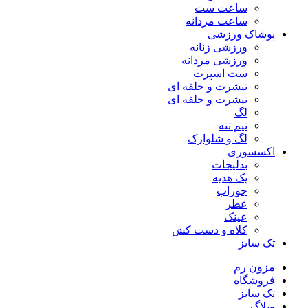
ساعت ست
ساعت مردانه
پوشاک ورزشی
ورزشی زنانه
ورزشی مردانه
ست اسپرت
تیشرت و حلقه ای
تیشرت و حلقه ای
لگ
نیم تنه
لگ و شلوارک
اکسسوری
بدلیجات
پک هدیه
جوراب
عطر
عینک
کلاه و دست کش
تک سایز
مزون رم
فروشگاه
تک سایز
وبلاگ