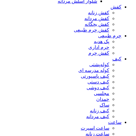
شلوار اسلش مردانه
کفش
کفش زنانه
کفش مردانه
کفش بچگانه
کفش چرم طبیعی
چرم طبیعی
پک هدیه
چرم اداری
کفش چرم
کیف
کوله‌پشتی
کوله مدرسه ای
کیف پاسپورتی
کیف دستی
کیف دوشی
مجلسی
چمدان
ساک
کیف زنانه
کیف مردانه
ساعت
ساعت اسپرت
ساعت زنانه