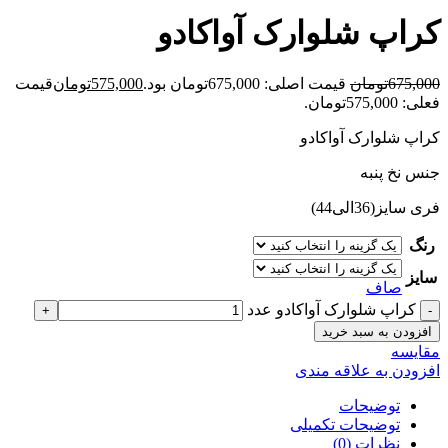
کراپ شلوارک آواکادو
675,000
تومان
قیمت اصلی: 675,000تومان بود.
575,000
تومان
قیمت
فعلی: 575,000تومان.
کراپ شلوارک آواکادو
جنس نخ پنبه
فری سایز(36الی44)
رنگ
سایز
صاف
کراپ شلوارک آواکادو عدد
افزودن به سبد خرید
مقايسه
افزودن به علاقه مندی
توضیحات
توضیحات تکمیلی
نظرات (0)