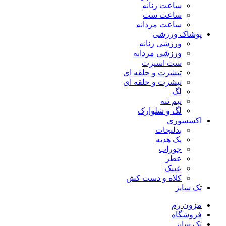
ساعت زنانه
ساعت ست
ساعت مردانه
پوشاک ورزشی
ورزشی زنانه
ورزشی مردانه
ست اسپرت
تیشرت و حلقه ای
تیشرت و حلقه ای
لگ
نیم تنه
لگ و شلوارک
اکسسوری
بدلیجات
پک هدیه
جوراب
عطر
عینک
کلاه و دست کش
تک سایز
مزون رم
فروشگاه
تک سایز