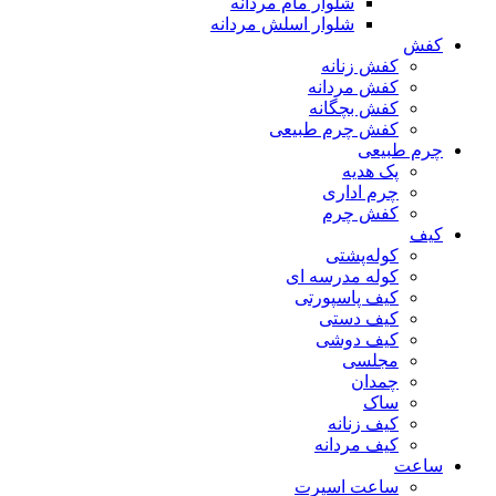
شلوار مام مردانه
شلوار اسلش مردانه
کفش
کفش زنانه
کفش مردانه
کفش بچگانه
کفش چرم طبیعی
چرم طبیعی
پک هدیه
چرم اداری
کفش چرم
کیف
کوله‌پشتی
کوله مدرسه ای
کیف پاسپورتی
کیف دستی
کیف دوشی
مجلسی
چمدان
ساک
کیف زنانه
کیف مردانه
ساعت
ساعت اسپرت