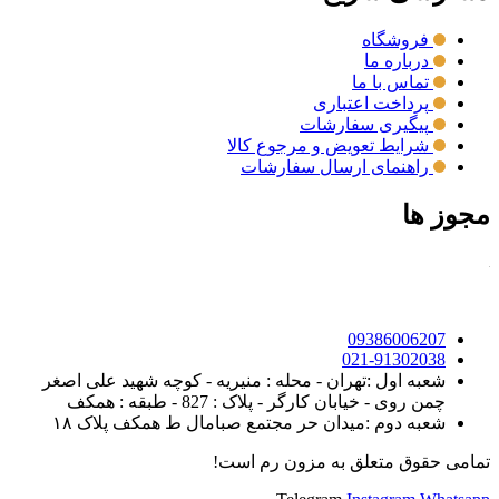
فروشگاه
درباره ما
تماس با ما
پرداخت اعتباری
پیگیری سفارشات
شرایط تعویض و مرجوع کالا
راهنمای ارسال سفارشات
مجوز ها
09386006207
021-91302038
شعبه اول :تهران - محله : منیریه - کوچه شهید علی اصغر
چمن روی - خیابان کارگر - پلاک : 827 - طبقه : همکف
شعبه دوم :میدان حر مجتمع صبامال ط همکف پلاک ۱۸
تمامی حقوق متعلق به مزون رم است!