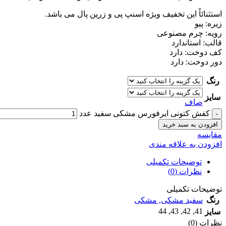
استثنائاً این تخفیف ویژه اسنپ پی و زرین پال می باشد.
زیره: پیو
رویه: چرم مصنوعی
قالب: استاندارد
کف دوخت: دارد
دور دوخت: دارد
رنگ
سایز
صاف
کفش کتونی ایرفورس مشکی سفید عدد
افزودن به سبد خرید
مقايسه
افزودن به علاقه مندی
توضیحات تکمیلی
نظرات (0)
توضیحات تکمیلی
رنگ
سفید مشکی
,
مشکی
44
,
43
,
42
,
41
سایز
نظرات (0)