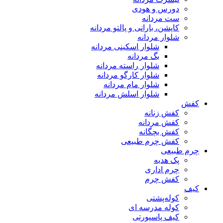
دورس و هودی
ست مردانه
کاپشن، بارانی و پالتو مردانه
شلوار مردانه
شلوار اسکینی مردانه
بگ مردانه
شلوار راسته مردانه
شلوار کارگو مردانه
شلوار مام مردانه
شلوار اسلش مردانه
کفش
کفش زنانه
کفش مردانه
کفش بچگانه
کفش چرم طبیعی
چرم طبیعی
پک هدیه
چرم اداری
کفش چرم
کیف
کوله‌پشتی
کوله مدرسه ای
کیف پاسپورتی