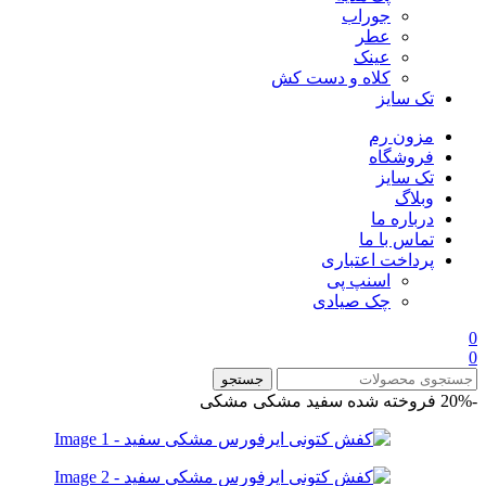
جوراب
عطر
عینک
کلاه و دست کش
تک سایز
مزون رم
فروشگاه
تک سایز
وبلاگ
درباره ما
تماس با ما
پرداخت اعتباری
اسنپ پی
چک صیادی
0
0
جستجو
-20%
فروخته شده
سفید مشکی
مشکی