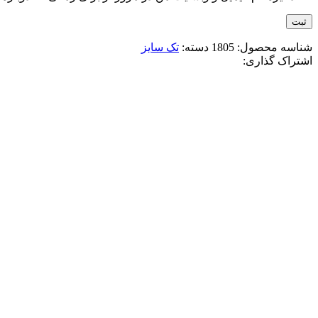
شناسه محصول:
1805
دسته:
تک سایز
اشتراک گذاری:
-10%
آبی
زرد
سرخابی
صورتی
مشکی
افزودن به علاقه مندی
پافر کراپ زنانه دورو لبوبو
2,980,000
تومان
قیمت اصلی: 2,980,000تومان بود.
2,680,000
تومان
قیمت ف
انتخاب گزینه ها
این محصول دارای انواع مختلفی می باشد. گزینه ه
مقايسه
نمایش سریع
-10%
آبی
سبز
قهوه ای
نسکافه ای
افزودن به علاقه مندی
پيراهن مردانه پارچه پشمی طرحدار