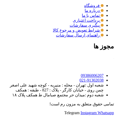
فروشگاه
درباره ما
تماس با ما
پرداخت اعتباری
پیگیری سفارشات
شرایط تعویض و مرجوع کالا
راهنمای ارسال سفارشات
مجوز ها
09386006207
021-91302038
شعبه اول :تهران - محله : منیریه - کوچه شهید علی اصغر
چمن روی - خیابان کارگر - پلاک : 827 - طبقه : همکف
شعبه دوم :میدان حر مجتمع صبامال ط همکف پلاک ۱۸
تمامی حقوق متعلق به مزون رم است!
Telegram
Instagram
Whatsapp