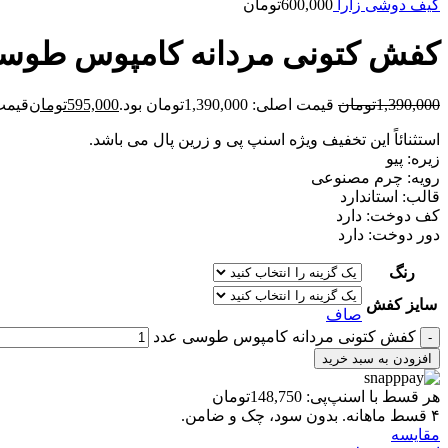
کیف دوشی زارا
600,000
تومان
کفش کتونی مردانه کامپوس طوس
1,390,000
تومان
قیمت اصلی: 1,390,000تومان بود.
595,000
تومان
قیمت فعلی
استثنائاً این تخفیف ویژه اسنپ پی و زرین پال می باشد.
زیره: پیو
رویه: چرم مصنوعی
قالب: استاندارد
کف دوخت: دارد
دور دوخت: دارد
رنگ
سایز کفش
صاف
کفش کتونی مردانه کامپوس طوسی عدد
افزودن به سبد خرید
هر قسط با اسنپ‌پی:
148,750
تومان
۴ قسط ماهانه. بدون سود، چک و ضامن.
مقايسه