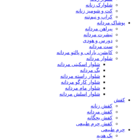
شلوارک زنانه
کت و شومیز زنانه
کراپ و نیم‌تنه
پوشاک مردانه
پیراهن مردانه
تیشرت مردانه
دورس و هودی
ست مردانه
کاپشن، بارانی و پالتو مردانه
شلوار مردانه
شلوار اسکینی مردانه
بگ مردانه
شلوار راسته مردانه
شلوار کارگو مردانه
شلوار مام مردانه
شلوار اسلش مردانه
کفش
کفش زنانه
کفش مردانه
کفش بچگانه
کفش چرم طبیعی
چرم طبیعی
پک هدیه