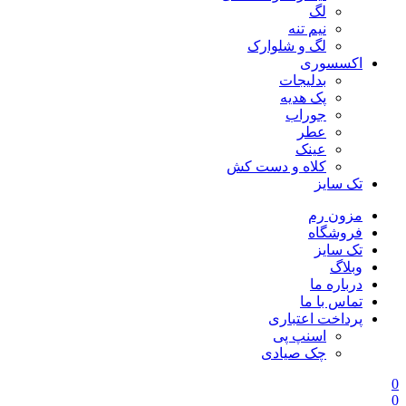
لگ
نیم تنه
لگ و شلوارک
اکسسوری
بدلیجات
پک هدیه
جوراب
عطر
عینک
کلاه و دست کش
تک سایز
مزون رم
فروشگاه
تک سایز
وبلاگ
درباره ما
تماس با ما
پرداخت اعتباری
اسنپ پی
چک صیادی
0
0