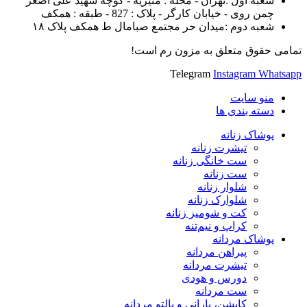
شعبه اول :تهران - محله : منیریه - کوچه شهید علی اصغر
چمن روی - خیابان کارگر - پلاک : 827 - طبقه : همکف
شعبه دوم :میدان حر مجتمع صبامال ط همکف پلاک ۱۸
تمامی حقوق متعلق به مزون رم است!
Telegram
Instagram
Whatsapp
منو سایت
دسته بندی ها
پوشاک زنانه
تیشرت زنانه
ست خانگی زنانه
ست زنانه
شلوار زنانه
شلوارک زنانه
کت و شومیز زنانه
کراپ و نیم‌تنه
پوشاک مردانه
پیراهن مردانه
تیشرت مردانه
دورس و هودی
ست مردانه
کاپشن، بارانی و پالتو مردانه