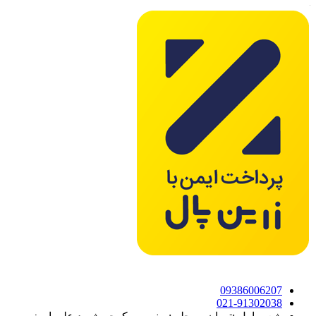
09386006207
021-91302038