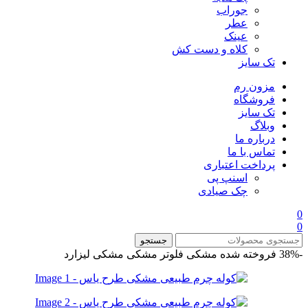
جوراب
عطر
عینک
کلاه و دست کش
تک سایز
مزون رم
فروشگاه
تک سایز
وبلاگ
درباره ما
تماس با ما
پرداخت اعتباری
اسنپ پی
چک صیادی
0
0
جستجو
-38%
فروخته شده
مشکی فلوتر
مشکی
مشکی لیزارد