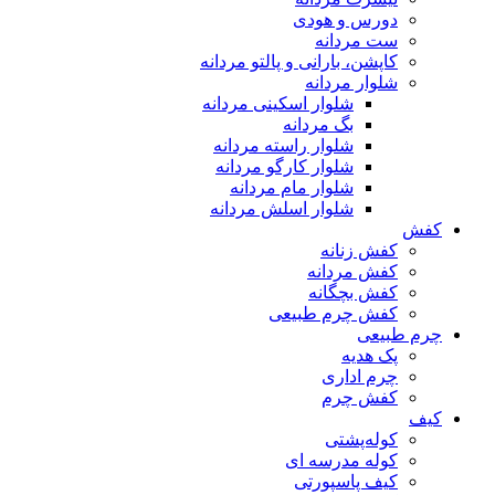
دورس و هودی
ست مردانه
کاپشن، بارانی و پالتو مردانه
شلوار مردانه
شلوار اسکینی مردانه
بگ مردانه
شلوار راسته مردانه
شلوار کارگو مردانه
شلوار مام مردانه
شلوار اسلش مردانه
کفش
کفش زنانه
کفش مردانه
کفش بچگانه
کفش چرم طبیعی
چرم طبیعی
پک هدیه
چرم اداری
کفش چرم
کیف
کوله‌پشتی
کوله مدرسه ای
کیف پاسپورتی