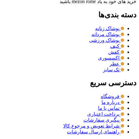
خرید های خود به یاد mezon rome باشید
دسته بندی‌ها
پوشاک زنانه
پوشاک مردانه
پوشاک ورزشی
کیف
کفش
اکسسوری
عطر
تک سایز
دسترسی سریع
فروشگاه
درباره ما
تماس با ما
پرداخت اعتباری
پیگیری سفارشات
شرایط تعویض و مرجوع کالا
راهنمای ارسال سفارشات