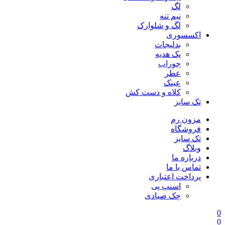
لگ
نیم تنه
لگ و شلوارک
اکسسوری
بدلیجات
پک هدیه
جوراب
عطر
عینک
کلاه و دست کش
تک سایز
مزون رم
فروشگاه
تک سایز
وبلاگ
درباره ما
تماس با ما
پرداخت اعتباری
اسنپ پی
چک صیادی
0
0