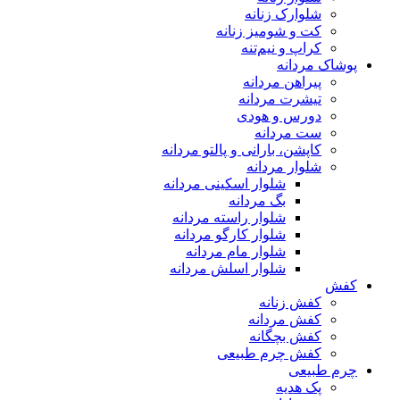
شلوارک زنانه
کت و شومیز زنانه
کراپ و نیم‌تنه
پوشاک مردانه
پیراهن مردانه
تیشرت مردانه
دورس و هودی
ست مردانه
کاپشن، بارانی و پالتو مردانه
شلوار مردانه
شلوار اسکینی مردانه
بگ مردانه
شلوار راسته مردانه
شلوار کارگو مردانه
شلوار مام مردانه
شلوار اسلش مردانه
کفش
کفش زنانه
کفش مردانه
کفش بچگانه
کفش چرم طبیعی
چرم طبیعی
پک هدیه