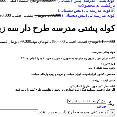
کوله پشتی مدرسه (پیش دبستانی)
1,890,000
تومان
قیمت اصلی: 1,890,000تومان بود.
بازگشت به محصولات
کوله مدرسه لی (پیش دبستانی)
2,290,000
تومان
قیمت اصلی: 2,290,000تومان بود.
کوله پشتی مدرسه طرح دار سه ز
1,190,000
تومان
قیمت اصلی: 1,190,000تومان بود.
299,000
تومان
قیمت فعلی
کوله پشتی مدرسه>
**مشتریان عزیز مزون رم میتوانید به صورن حضورییم خرید خود را انجام دهید**
ابعاد37در26
نحوه بسته شدن :
زیپ
محصول کشور:
ایران(دوخت ایران میباشد و پارچه و زیپ وارداتی میباشد
جنس کیف :
برزنت
لطفا مدل کیف مورد نظر را انتخاب کنید.
اگر شک داشتید, میتوانید هنگام ثبت سفارش در بخش یادداشت, طرح کیف را تایپ کنید.
رنگ
صاف
کوله پشتی مدرسه طرح دار سه زیپ عدد